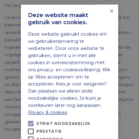
het zeggen.
×
Deze website maakt
Uit bronnen rondom de landsoverheid is uitgelekt, dat het
gebruik van cookies.
kabinet geen compensatie gaat verstrekken aan de
spaarders die de afgelopen jaren te veel belasting hebben
Deze website gebruikt cookies om
betaald en die geen tijdig formeel bezwaar hebben
uw gebruikerservaring te
ingediend tegen de volgens de op dat moment geldende
verbeteren. Door onze website te
regelgeving ingediende aangifte en als gevolg daarvan
gebruiken, stemt u in met alle
opgelegde aanslag. Dat betekent kort gezegd dat de
cookies in overeenstemming met
overheid, die eigenlijk het goede voorbeeld zou moeten
ons privacy- en cookieverklaring. Klik
op 'Alles accepteren' om te
geven, geld heeft gestolen van een deel van haar burgers,
accepteren. Kies je voor weigeren?
en dat geld niet gaat terugbetalen omdat diezelfde burgers
Dan plaatsen we alleen strikt
daar niet om gevraagd hebben. Het is vergelijkbaar met
noodzakelijke cookies. Je kunt je
een fietsendief, die een fors aantal fietsen steelt, vervolgens
voorkeuren later nog aanpassen.
veroordeeld wordt, maar dan alleen maar de fietsen
Privacy & cookies
teruggeeft aan die gedupeerden die aangifte hebben
gedaan. Alle andere fietsen mag de dief vervolgens
STRIKT NOODZAKELIJK
houden!
PRESTATIE