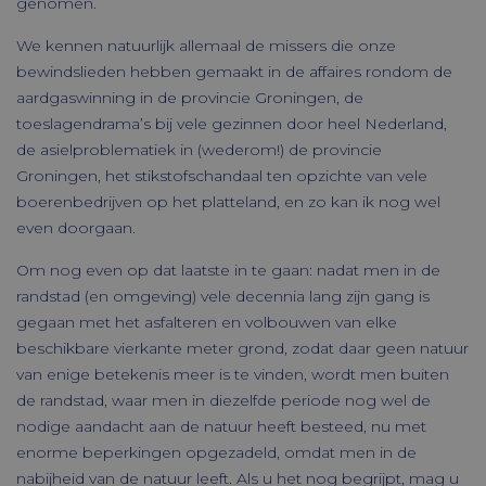
genomen.
We kennen natuurlijk allemaal de missers die onze
bewindslieden hebben gemaakt in de affaires rondom de
aardgaswinning in de provincie Groningen, de
toeslagendrama’s bij vele gezinnen door heel Nederland,
de asielproblematiek in (wederom!) de provincie
Groningen, het stikstofschandaal ten opzichte van vele
boerenbedrijven op het platteland, en zo kan ik nog wel
even doorgaan.
Om nog even op dat laatste in te gaan: nadat men in de
randstad (en omgeving) vele decennia lang zijn gang is
gegaan met het asfalteren en volbouwen van elke
beschikbare vierkante meter grond, zodat daar geen natuur
van enige betekenis meer is te vinden, wordt men buiten
de randstad, waar men in diezelfde periode nog wel de
nodige aandacht aan de natuur heeft besteed, nu met
enorme beperkingen opgezadeld, omdat men in de
nabijheid van de natuur leeft. Als u het nog begrijpt, mag u