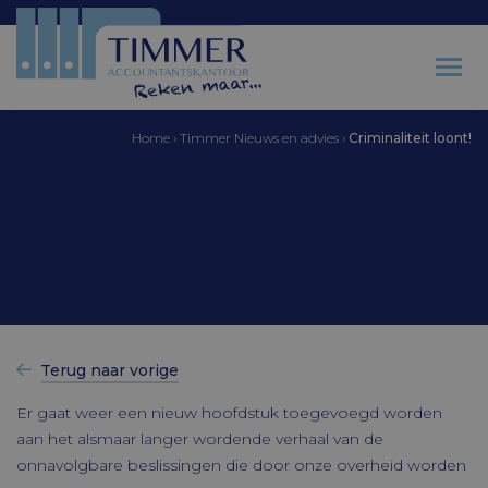
Home
›
Timmer Nieuws en advies
›
Criminaliteit loont!
Accountantskantoor Timmer
Criminaliteit loont!
Terug naar vorige
Er gaat weer een nieuw hoofdstuk toegevoegd worden
aan het alsmaar langer wordende verhaal van de
onnavolgbare beslissingen die door onze overheid worden