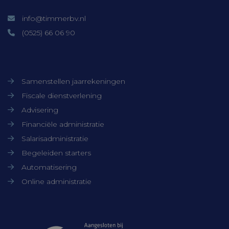
accountbeheer. De website kan niet goed
worden gebruikt zonder de strikt
info@timmerbv.nl
noodzakelijke cookies.
(0525) 66 06 90
Aanbieder /
Naam
Vervaldatum
Domein
Onze diensten
CookieScriptConsent
CookieScript
1 maand
www.timmerbv.nl
Samenstellen jaarrekeningen
Fiscale dienstverlening
Advisering
Financiële administratie
Salarisadministratie
Begeleiden starters
Automatisering
Online administratie
Aanbieder /
Naam
Verv
Samenwerkingen
Domein
Aanbieder /
Naam
Vervaldatum
Omsc
ock4ur3zezdj
cloud.timmerbv.nl
Se
Domein