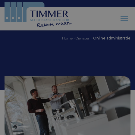
Home
›
Diensten
›
Online administratie
Accountantskantoor Timmer
Online administratie