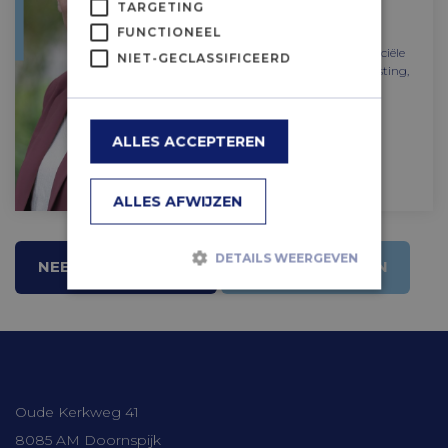
TARGETING
opzetten (geautomatiseerde)
FUNCTIONEEL
administratie in diverse
boekhoudpakketten, bijwerken financiële
NIET-GECLASSIFICEERD
administraties, aangiften omzetbelasting,
bewaken interne kwaliteit van het
kantoor, etc.
ALLES ACCEPTEREN
(0525) 66 06 90
mmollenhorst@timmerbv.nl
ALLES AFWIJZEN
DETAILS WEERGEVEN
NEEM CONTACT OP
DIRECT BELLEN
Strikt noodzakelijk
Prestatie
Targeting
Functioneel
Contactgegevens
Niet-geclassificeerd
Oude Kerkweg 41
Strikt noodzakelijke cookies maken de
kernfunctionaliteiten van de website
8085 AM Doornspijk