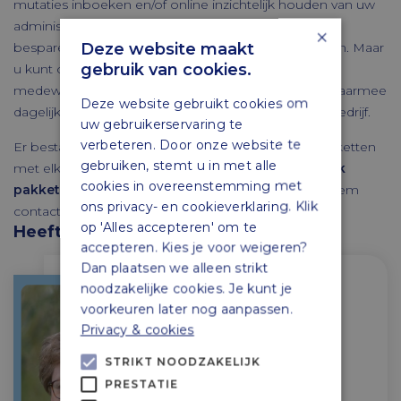
mutaties inboeken en/of online inzichtelijk houden van uw
administratie. Dit scheelt enorm in de kosten, u kunt
×
Deze website maakt
besparen op inboekingskosten door het zelf te doen. Maar
gebruik van cookies.
u kunt ook kiezen voor meer gemak;
onze
medewerkers
verzorgen de boekingen en u heeft daarmee
Deze website gebruikt cookies om
dagelijks online inzicht in de stand van zaken in uw bedrijf.
uw gebruikerservaring te
verbeteren. Door onze website te
Er bestaan vele verschillende (online) boekhoudpakketten
gebruiken, stemt u in met alle
met elk hun eigen voor- en nadelen.
Benieuwd welk
cookies in overeenstemming met
pakket het beste bij jouw onderneming past?
neem
ons privacy- en cookieverklaring. Klik
contact met ons op!
op 'Alles accepteren' om te
Heeft u vragen?
accepteren. Kies je voor weigeren?
Dan plaatsen we alleen strikt
noodzakelijke cookies. Je kunt je
Marjolein Mollenhorst
voorkeuren later nog aanpassen.
Privacy & cookies
Administratief medewerkster /
salarisadministrateur
STRIKT NOODZAKELIJK
Werkzaamheden: Verzorgen
PRESTATIE
salarisadministraties, begeleiden en