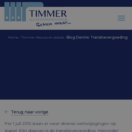
Home
›
Timmer Nieuws en advies
›
Blog Dennis: Transitievergoeding
Accountantskantoor Timmer
Blog Dennis:
Transitievergoeding
Terug naar vorige
Per 1 juli 2015 staan er weer diverse wetswijzigingen op
stapel. Eén daarvan is de transitievergoeding. Hieronder