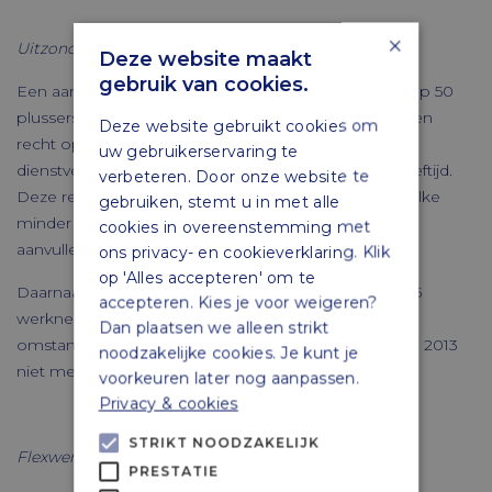
×
Uitzonderingen:
Deze website maakt
gebruik van cookies.
Een aanvulling op bovenstaande is van toepassing op 50
plussers die minimaal tien jaar in dienst zijn. Zij hebben
Deze website gebruikt cookies om
recht op een 1/2 maandsalaris per zes maanden
uw gebruikerservaring te
dienstverband vanaf het bereiken van de 50 jarige leeftijd.
verbeteren. Door onze website te
Deze regel geldt overigens niet voor werkgevers welke
gebruiken, stemt u in met alle
minder dan 25 werknemers in dienst hebben. Deze
cookies in overeenstemming met
aanvullende regel vervalt per 1 januari 2020.
ons privacy- en cookieverklaring. Klik
op 'Alles accepteren' om te
Daarnaast tellen voor werkgevers met minder dan 25
accepteren. Kies je voor weigeren?
werknemers, welke in (aantoonbaar) slechte
Dan plaatsen we alleen strikt
omstandigheden verkeren, de dienstjaren voor 1 mei 2013
noodzakelijke cookies. Je kunt je
niet mee.
voorkeuren later nog aanpassen.
Privacy & cookies
STRIKT NOODZAKELIJK
Flexwerkers:
PRESTATIE