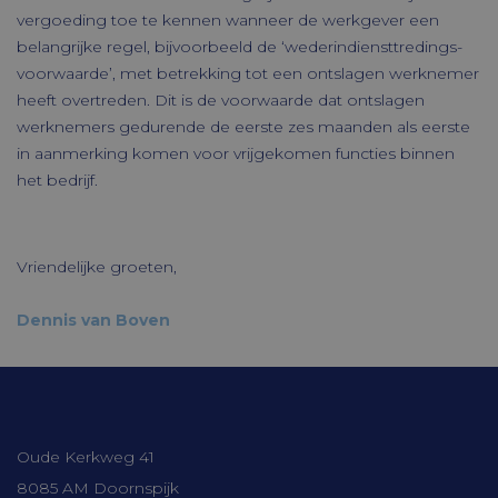
accountbeheer. De website kan niet goed
vergoeding toe te kennen wanneer de werkgever een
worden gebruikt zonder de strikt
belangrijke regel, bijvoorbeeld de ‘wederindiensttredings-
noodzakelijke cookies.
voorwaarde’, met betrekking tot een ontslagen werknemer
Aanbieder /
Naam
Vervaldatum
heeft overtreden. Dit is de voorwaarde dat ontslagen
Domein
werknemers gedurende de eerste zes maanden als eerste
CookieScriptConsent
CookieScript
1 maand
in aanmerking komen voor vrijgekomen functies binnen
www.timmerbv.nl
het bedrijf.
Vriendelijke groeten,
Dennis van Boven
Contactgegevens
Aanbieder /
Naam
Verv
Oude Kerkweg 41
Domein
Aanbieder /
Naam
Vervaldatum
Omsc
8085 AM Doornspijk
ock4ur3zezdj
cloud.timmerbv.nl
Se
Domein