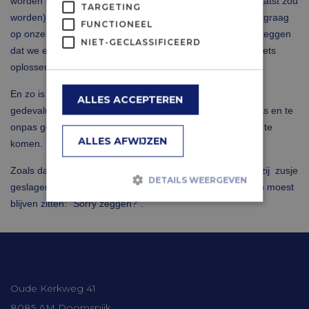
worden (en dat ik daardoor in een verkeerd daglicht geplaatst zou
TARGETING
worden)! Sorry voor al die blunders bij het UWV; wij willen graag
FUNCTIONEEL
op onze (directie)plekken blijven zitten, dus zullen we nu zeggen
NIET-GECLASSIFICEERD
dat we er spijt van hebben, hoewel we feitelijk helemaal niets
oplossen en gewoon doorgaan zoals we gewend waren.
En zo is een heel kostbaar woord binnen een halve eeuw
ALLES ACCEPTEREN
gedevalueerd naar een goedkoop excuuswoord, dat te pas en te
onpas gebruikt wordt om onder verantwoordelijkheden uit te
ALLES AFWIJZEN
komen.
Zoals dat kleine jochie van amper drie jaar, dat (nadat hij zij zusje
DETAILS WEERGEVEN
geslagen had) voor straf op de onderste trede van de trap moest
blijven zitten: “Sorry zeggen?”.
Strikt noodzakelijk
Prestatie
Targeting
Functioneel
Contactgegevens
Niet-geclassificeerd
Oude Kerkweg 41
Strikt noodzakelijke cookies maken de
kernfunctionaliteiten van de website
8085 AM Doornspijk