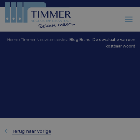
Home
›
Timmer Nieuws en advies
›
Blog Brand: De devaluatie van een
kostbaar woord
Accountantskantoor Timmer
Blog Brand: De
devaluatie van een
kostbaar woord
Terug naar vorige