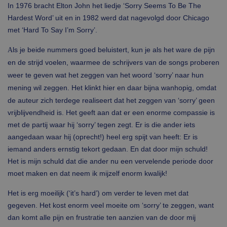
In 1976 bracht Elton John het liedje ‘Sorry Seems To Be The
Hardest Word’ uit en in 1982 werd dat nagevolgd door Chicago
met ‘Hard To Say I’m Sorry’.
ls je beide nummers goed beluistert, kun je als het ware de pijn
A
en de strijd voelen, waarmee de schrijvers van de songs proberen
weer te geven wat het zeggen van het woord ‘sorry’ naar hun
mening wil zeggen.
Het klinkt hier en daar bijna wanhopig, omdat
de auteur zich terdege realiseert dat het zeggen van ‘sorry’ geen
vrijblijvendheid is. Het geeft aan dat er een enorme compassie is
met de partij waar hij ‘sorry’ tegen zegt. Er is die ander iets
aangedaan waar hij (oprecht!) heel erg spijt van heeft: Er is
iemand anders ernstig tekort gedaan. En dat door mijn schuld!
Het is mijn schuld dat die ander nu een vervelende periode door
moet maken en dat neem ik mijzelf enorm kwalijk!
Het is erg moeilijk (‘it’s hard’) om verder te leven met dat
gegeven. Het kost enorm veel moeite om ‘sorry’ te zeggen, want
dan komt alle pijn en frustratie ten aanzien van de door mij