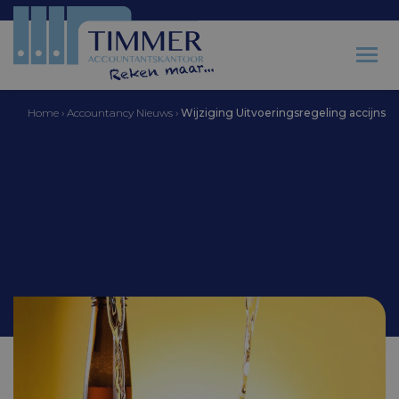
Home
›
Accountancy Nieuws
›
Wijziging Uitvoeringsregeling accijns
Accountantskantoor Timmer
Wijziging
Uitvoeringsregeling
accijns