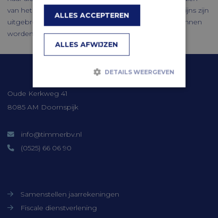
van het alcoholgehalte in de Uitvoeringsregeling accijns zijn
ALLES ACCEPTEREN
uitgebreid en aangepast, zodat deze ook op bier kunnen
worden toegepast.
ALLES AFWIJZEN
DETAILS WEERGEVEN
Contactgegevens
Oude Kerkweg 41
Strikt noodzakelijk
Prestatie
8085 AM Doornspijk
Targeting
Functioneel
Niet-geclassificeerd
info@timmerbv.nl
(0525) 66 06 90
Strikt noodzakelijke cookies maken de
kernfunctionaliteiten van de website
mogelijk, zoals gebruikersaanmelding en
accountbeheer. De website kan niet goed
Onze diensten
worden gebruikt zonder de strikt
noodzakelijke cookies.
Samenstellen jaarrekeningen
Aanbieder /
Naam
Vervaldatum
Fiscale dienstverlening
Domein