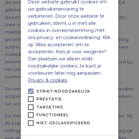
Deze website gebruikt cookies om
die voor commerciële doeleinden worden geleverd. Dit
uw gebruikerservaring te
gebeurt door uitbreiding van het bestaande
verbeteren. Door onze website te
geautomatiseerde systeem. In de Wet op de accijns zijn
gebruiken, stemt u in met alle
twee nieuwe rollen geïntroduceerd voor de
cookies in overeenstemming met
marktdeelnemers: de gecertificeerde afzender en de
ons privacy- en cookieverklaring. Klik
gecertificeerde geadresseerde. In de Uitvoeringsregeling
op 'Alles accepteren' om te
accijns worden nadere regels gesteld waaraan de nieuwe
accepteren. Kies je voor weigeren?
marktdeelnemers moeten voldoen ten aanzien van
Dan plaatsen we alleen strikt
zekerheid stellen voor mogelijk verschuldigde accijns en bij
noodzakelijke cookies. Je kunt je
het verlies van veraccijnsde goederen tijdens de
voorkeuren later nog aanpassen.
overbrenging.
Privacy & cookies
De term ‘vervaardigen’ van accijnsgoederen uit een eerdere
STRIKT NOODZAKELIJK
accijnsrichtlijn is vervangen door ‘produceren of verwerken’
PRESTATIE
van accijnsgoederen.
TARGETING
FUNCTIONEEL
De Wet op de Accijns kent vier accijnstarieven voor bier. Bij
de Implementatiewet is bepaald dat de maatstaf van
NIET-GECLASSIFICEERD
heffing van bieraccijns met ingang van 1 januari 2024 wijzigt
naar alcoholgehalte. De nadere regels voor het bepalen