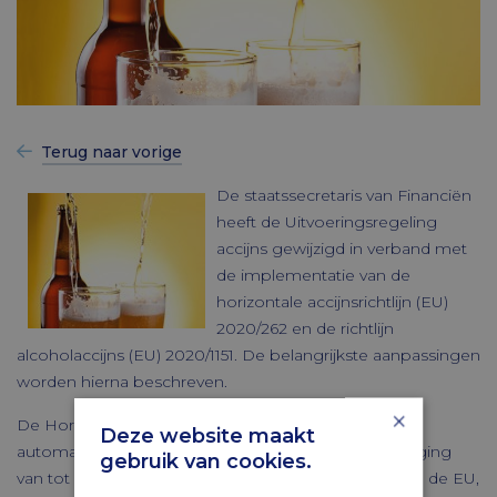
Terug naar vorige
De staatssecretaris van Financiën
heeft de Uitvoeringsregeling
accijns gewijzigd in verband met
de implementatie van de
horizontale accijnsrichtlijn (EU)
2020/262 en de richtlijn
alcoholaccijns (EU) 2020/1151. De belangrijkste aanpassingen
worden hierna beschreven.
×
De Horizontale accijnsrichtlijn 2020 zorgt voor
Deze website maakt
automatisering van de procedure voor de overbrenging
gebruik van cookies.
van tot verbruik uitgeslagen accijnsgoederen binnen de EU,