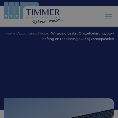
Home
›
Accountancy Nieuws
›
Wijziging besluit Omzetbelasting, btw-
heffing en toepassing KOR bij zonnepanelen
Accountantskantoor Timmer
Wijziging besluit
Omzetbelasting, btw-
heffing en toepassing
KOR bij zonnepanelen