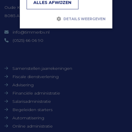
ALLES AFWIJZEN
Oude Kerkweg 41
8085 AM Doornspijk
DETAILS WEERGEVEN
info@timmerbv.nl
Strikt noodzakelijk
Prestatie
(0525) 66 06 90
Targeting
Functioneel
Niet-geclassificeerd
Onze diensten
Strikt noodzakelijke cookies maken de
Samenstellen jaarrekeningen
kernfunctionaliteiten van de website
mogelijk, zoals gebruikersaanmelding en
Fiscale dienstverlening
accountbeheer. De website kan niet goed
Advisering
worden gebruikt zonder de strikt
noodzakelijke cookies.
Financiële administratie
Aanbieder /
Naam
Vervaldatum
Salarisadministratie
Domein
Begeleiden starters
CookieScriptConsent
CookieScript
1 maand
www.timmerbv.nl
Automatisering
Online administratie