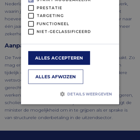
Nederlandse wet. Ook worden de fases van uitzendwerk,
PRESTATIE
waarin je elke dag kan worden ontslagen of niet weet
TARGETING
hoeveel uren je kan werken, verkort van anderhalf jaar naar
FUNCTIONEEL
één jaar. Op die manier zorgt het wetsvoorstel voor meer
NIET-GECLASSIFICEERD
zekerheid voor uitzendkrachten.
Aanpassingen door de Tweede Kamer
De Tweede Kamer heeft enkele aanpassingen gemaakt. Zo
ALLES ACCEPTEREN
mag er na drie tijdelijke contracten drie jaar lang geen
tijdelijk contract meer worden afgesloten. In het eerdere
ALLES AFWIJZEN
wetsvoorstel was dit nog vijf jaar. Ook mogen AOW-
gerechtigden straks nog wel op een oproepcontract
DETAILS WEERGEVEN
werken. De wet kende deze uitzondering al voor jongeren,
scholieren en studenten met bijbanen. En tot slot krijgt de
minister de mogelijkheid om in te grijpen als er sprake is
Strikt noodzakelijk
Prestatie
van structurele onderbetaling in de uitzendsector.
Targeting
Functioneel
Niet-geclassificeerd