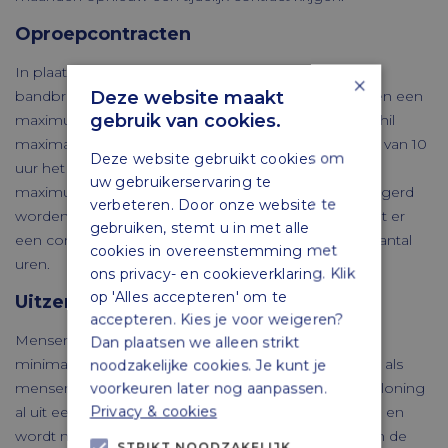
Oproepcontracten
In plaats van de nulurencontracten komt er een
×
Deze website maakt
bandbreedtecontract. Daarin wordt een minimum- en een
gebruik van cookies.
maximumaantal uren afgesproken, waarbij het verschil
maximaal 130% is. Dit betekent dat bij een minimum van 10
Deze website gebruikt cookies om
uur het maximum 13 uur is. Oproepen die boven het
uw gebruikerservaring te
maximum zitten, mogen door de werknemer geweigerd
verbeteren. Door onze website te
worden. Als er structureel meer wordt gewerkt, moet er
gebruiken, stemt u in met alle
een contract worden aangeboden met een hoger aantal
cookies in overeenstemming met
uren.
ons privacy- en cookieverklaring. Klik
op 'Alles accepteren' om te
Uitzendkrachten
accepteren. Kies je voor weigeren?
Mensen die werken via een uitzendbureau moeten
Dan plaatsen we alleen strikt
minimaal gelijkwaardige arbeidsvoorwaarden krijgen als
noodzakelijke cookies. Je kunt je
mensen die regulier in dienst zijn. Dit volgde voor beloning
voorkeuren later nog aanpassen.
Privacy & cookies
al uit een uitspraak van het Europees Hof van Justitie en
wordt nu voor alle arbeidsvoorwaarden vastgelegd in de
STRIKT NOODZAKELIJK