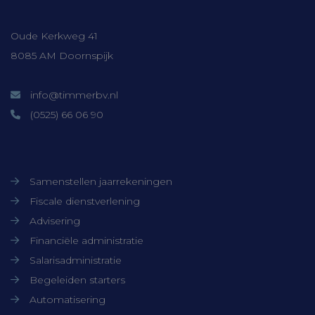
Contactgegevens
Strikt noodzakelijke cookies maken de
kernfunctionaliteiten van de website
mogelijk, zoals gebruikersaanmelding en
Oude Kerkweg 41
accountbeheer. De website kan niet goed
worden gebruikt zonder de strikt
8085 AM Doornspijk
noodzakelijke cookies.
Aanbieder /
Naam
Vervaldatum
info@timmerbv.nl
Domein
(0525) 66 06 90
CookieScriptConsent
CookieScript
1 maand
www.timmerbv.nl
Onze diensten
Samenstellen jaarrekeningen
Fiscale dienstverlening
Advisering
Financiële administratie
Salarisadministratie
Begeleiden starters
Automatisering
Aanbieder /