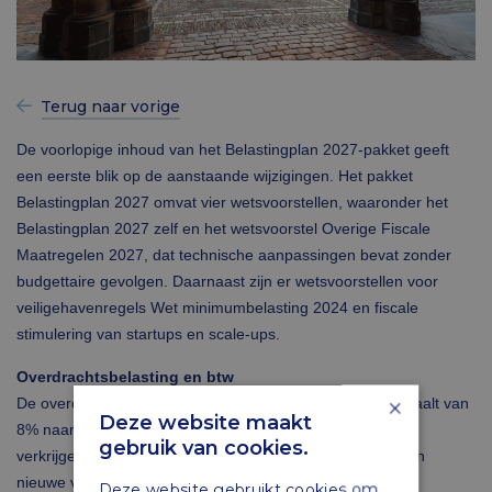
Terug naar vorige
De voorlopige inhoud van het Belastingplan 2027-pakket geeft
een eerste blik op de aanstaande wijzigingen. Het pakket
Belastingplan 2027 omvat vier wetsvoorstellen, waaronder het
Belastingplan 2027 zelf en het wetsvoorstel Overige Fiscale
Maatregelen 2027, dat technische aanpassingen bevat zonder
budgettaire gevolgen. Daarnaast zijn er wetsvoorstellen voor
veiligehavenregels Wet minimumbelasting 2024 en fiscale
stimulering van startups en scale-ups.
Overdrachtsbelasting en btw
×
De overdrachtsbelasting voor particuliere investeerders daalt van
Deze website maakt
8% naar 7% per 1 januari 2027 voor woningen waarin de
gebruik van cookies.
verkrijger niet zelf duurzaam gaat wonen. Ook komt er een
nieuwe vrijstelling in de overdrachtsbelasting voor
Deze website gebruikt cookies om