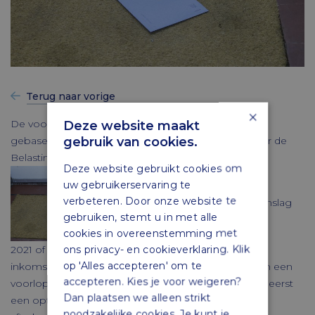
Terug naar vorige
×
De voorlopige aanslag inkomstenbelasting 2022 is
Deze website maakt
gebruik van cookies.
gebaseerd op de meest recente gegevens waarover de
Belastingdienst beschikt.
Deze website gebruikt cookies om
uw gebruikerservaring te
verbeteren. Door onze website te
Dat kan zijn de voorlopige aanslag
gebruiken, stemt u in met alle
cookies in overeenstemming met
ons privacy- en cookieverklaring. Klik
2021 of de meest recente definitieve aanslag
op 'Alles accepteren' om te
inkomstenbelasting. Bij het verzoek om wijziging van een
accepteren. Kies je voor weigeren?
voorlopige aanslag stelt de Belastingdienst voor het eerst
Dan plaatsen we alleen strikt
een optimale verdeling van gemeenschappelijke
noodzakelijke cookies. Je kunt je