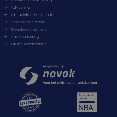
Advisering
Targeting
Functioneel
Financiële administratie
Niet-geclassificeerd
Salarisadministratie
Strikt noodzakelijke cookies maken de
kernfunctionaliteiten van de website
Begeleiden starters
mogelijk, zoals gebruikersaanmelding en
Automatisering
accountbeheer. De website kan niet goed
worden gebruikt zonder de strikt
Online administratie
noodzakelijke cookies.
Aanbieder /
Naam
Vervaldatum
Domein
Samenwerkingen
CookieScriptConsent
CookieScript
1 maand
www.timmerbv.nl