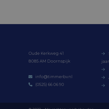
Contactgegevens
On
Oude Kerkweg 41
8085 AM Doornspijk
jaa
info@timmerbv.nl
(0525) 66 06 90