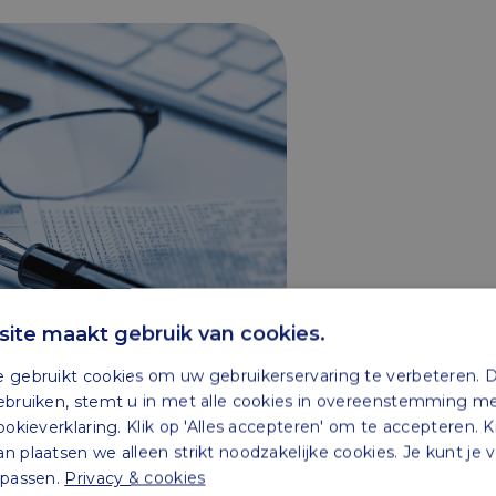
ite maakt gebruik van cookies.
 gebruikt cookies om uw gebruikerservaring te verbeteren. 
Wet werkelijk rendement b
ebruiken, stemt u in met alle cookies in overeenstemming m
ookieverklaring. Klik op 'Alles accepteren' om te accepteren. K
t een ontwerp van de Wet werkelijk rendement box 3 t
 plaatsen we alleen strikt noodzakelijke cookies. Je kunt je
npassen.
Privacy & cookies
tsontwerp maar een ontwerp op hoofdlijnen. Belangs