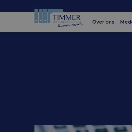
Over ons
Med
Accountantskantoor Tim
Voorlopig
rendement