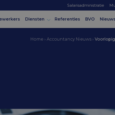
Salarisadministratie
Mu
ewerkers
Diensten
Referenties
BVO
Nieuw
Home
›
Accountancy Nieuws
›
Voorlopig
mer
 ontwerp Wet w
 box 3