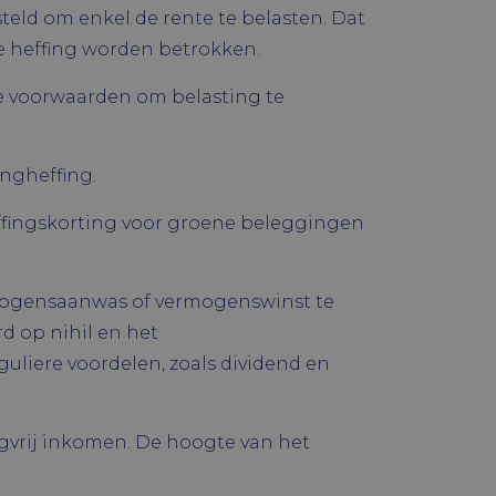
eld om enkel de rente te belasten. Dat
de heffing worden betrokken.
chrijving
e voorwaarden om belasting te
e Universal
s van de meer
Google. Deze
ld om
ers te
houden.
ingheffing.
enereerd
 is opgenomen
dt gebruikt om
ld om
effingskorting voor groene beleggingen
s te
 YouTube-
de site.
kan ook bepalen
 versie van de
Analytics om
mogensaanwas of vermogenswinst te
d op nihil en het
uliere voordelen, zoals dividend en
ngvrij inkomen. De hoogte van het