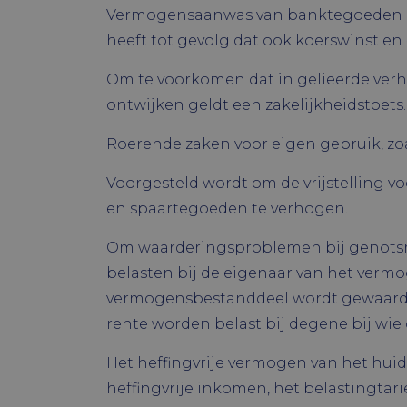
Vermogensaanwas van banktegoeden doet
heeft tot gevolg dat ook koerswinst en
Naam
Naam
Om te voorkomen dat in gelieerde ver
ock4ur3zezd
Naam
_ga
ontwijken geldt een zakelijkheidstoets.
oc_sessionP
YSC
VISITOR_PR
Roerende zaken voor eigen gebruik, zoal
VISITOR_INF
Voorgesteld wordt om de vrijstelling 
en spaartegoeden te verhogen.
_ga_WSCD
Om waarderingsproblemen bij genotsr
belasten bij de eigenaar van het verm
vermogensbestanddeel wordt gewaardeer
rente worden belast bij degene bij wi
Het heffingvrije vermogen van het huid
heffingvrije inkomen, het belastingtari