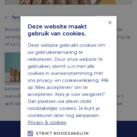
Terug naar vorige
×
Deze website maakt
Belastingrente wordt in beginsel berekend wanneer de
gebruik van cookies.
aanslag inkomstenbelasting of vennootschapsbelasting op
of na 1 juli van het volgende jaar wordt opgelegd.
Deze website gebruikt cookies om
uw gebruikerservaring te
verbeteren. Door onze website te
gebruiken, stemt u in met alle
Ondernemers kunnen
cookies in overeenstemming met
ons privacy- en cookieverklaring. Klik
op 'Alles accepteren' om te
belastingrente voorkomen door vóór 1 mei om een
accepteren. Kies je voor weigeren?
(aanvullende) voorlopige aanslag te verzoeken of vóór 1
Dan plaatsen we alleen strikt
april aangifte te doen over het voorgaande kalenderjaar.
noodzakelijke cookies. Je kunt je
voorkeuren later nog aanpassen.
Privacy & cookies
Contactgegevens
STRIKT NOODZAKELIJK