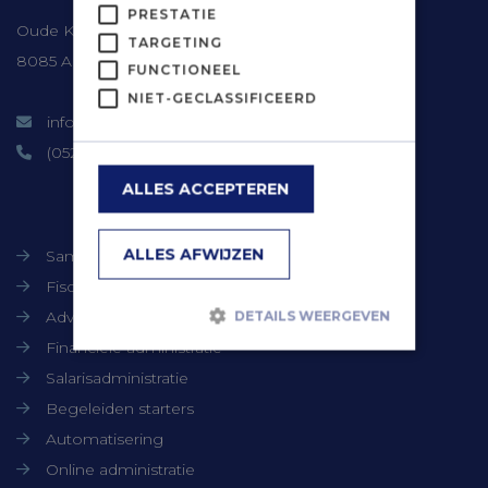
PRESTATIE
Oude Kerkweg 41
TARGETING
8085 AM Doornspijk
FUNCTIONEEL
NIET-GECLASSIFICEERD
info@timmerbv.nl
(0525) 66 06 90
ALLES ACCEPTEREN
Onze diensten
ALLES AFWIJZEN
Samenstellen jaarrekeningen
Fiscale dienstverlening
Advisering
DETAILS WEERGEVEN
Financiële administratie
Salarisadministratie
Strikt noodzakelijk
Prestatie
Begeleiden starters
Targeting
Functioneel
Automatisering
Niet-geclassificeerd
Online administratie