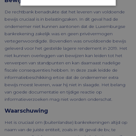
Bewijs leveren is fundamenteel
De rechtbank benadrukte dat het leveren van voldoende
Strikt noodzakelijk
Prestatie
bewijs cruciaal is in belastingzaken. In dit geval had de
Targeting
Functioneel
ondernemer niet kunnen aantonen dat de Luxemburgse
Niet-geclassificeerd
bankrekening zakelijk was en geen privévermogen
vertegenwoordigde. Bovendien was onvoldoende bewijs
Strikt noodzakelijke cookies maken de
geleverd voor het gestelde lagere rendement in 2019. Het
kernfunctionaliteiten van de website
mogelijk, zoals gebruikersaanmelding en
niet kunnen overleggen van bewijzen kan leiden tot het
accountbeheer. De website kan niet goed
verwerpen van standpunten en kan daarnaast nadelige
worden gebruikt zonder de strikt
noodzakelijke cookies.
fiscale consequenties hebben. In deze zaak leidde de
informatiebeschikking ertoe dat de ondernemer extra
Aanbieder /
Naam
Vervaldatum
Domein
bewijs moest leveren, waar hij niet in slaagde. Het belang
CookieScriptConsent
CookieScript
1 maand
van goede documentatie en tijdige reactie op
www.timmerbv.nl
informatieverzoeken mag niet worden onderschat.
Waarschuwing
Het is cruciaal om (buitenlandse) bankrekeningen altijd op
naam van de juiste entiteit, zoals in dit geval de bv, te