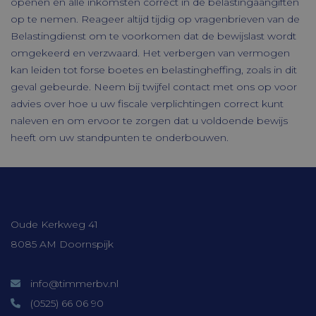
openen en alle inkomsten correct in de belastingaangiften
op te nemen. Reageer altijd tijdig op vragenbrieven van de
Belastingdienst om te voorkomen dat de bewijslast wordt
omgekeerd en verzwaard. Het verbergen van vermogen
kan leiden tot forse boetes en belastingheffing, zoals in dit
geval gebeurde. Neem bij twijfel contact met ons op voor
Aanbieder /
Naam
Verv
Domein
advies over hoe u uw fiscale verplichtingen correct kunt
Aanbieder /
Naam
Vervaldatum
Omsc
naleven en om ervoor te zorgen dat u voldoende bewijs
ock4ur3zezdj
cloud.timmerbv.nl
Se
Domein
heeft om uw standpunten te onderbouwen.
oc_sessionPassphrase
cloud.timmerbv.nl
20 m
_ga
Google
1 jaar 1
Deze 
LLC
maand
gekop
Aanbieder /
VISITOR_PRIVACY_METADATA
.youtube.com
6 m
Naam
Vervaldatum
Omsch
.timmerbv.nl
Googl
Domein
Analy
belan
YSC
Google
Sessie
Deze 
is va
Contactgegevens
LLC
door 
algem
.youtube.com
inges
analy
weerg
Googl
Oude Kerkweg 41
ingesl
wordt
te ho
uniek
8085 AM Doornspijk
te on
VISITOR_INFO1_LIVE
Google
6 maanden
Deze 
door 
LLC
door 
gegen
.youtube.com
inges
numme
info@timmerbv.nl
gebru
wijzen
bij te
Het i
(0525) 66 06 90
YouTu
in elk