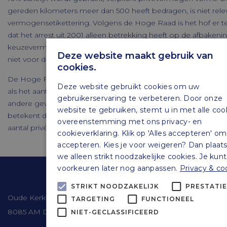
gereden kilometers meer dan 500 heeft bedragen, is niet rele
vermogensetikettering. Volgens de Hoge Raad is het hof er t
dat het arrest uit 2001 alleen betrekking heeft op de afbakeni
keuzevermogen en verplicht ondernemingsvermogen. De gre
Deze website maakt gebruik van
niet voor de afbakening tussen keuzevermogen en verplicht 
cookies.
De Hoge Raad merkt nog op dat de rechtsregel uit het arrest 
Deze website gebruikt cookies om uw
als het aantal zakelijke kilometers groter is dan het aantal privé
gebruikerservaring te verbeteren. Door onze
andere gevallen gelden de gebruikelijke regels van vermogense
website te gebruiken, stemt u in met alle cook
betekent dat een gemengd gebruikte auto verplicht privéver
overeenstemming met ons privacy- en
aantal privékilometers op jaarbasis 90% of meer bedraagt van 
cookieverklaring. Klik op 'Alles accepteren' om
accepteren. Kies je voor weigeren? Dan plaat
we alleen strikt noodzakelijke cookies. Je kunt
voorkeuren later nog aanpassen.
Privacy & co
Contactgegevens
STRIKT NOODZAKELIJK
PRESTATI
Oude Kerkweg 41
TARGETING
FUNCTIONEEL
8085 AM Doornspijk
NIET-GECLASSIFICEERD