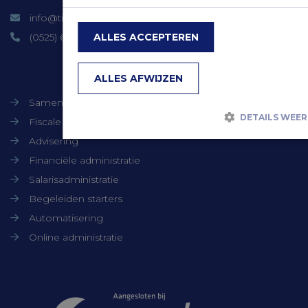
info@timmerbv.nl
(0525) 66 06 90
ALLES ACCEPTEREN
Onze diensten
ALLES AFWIJZEN
Samenstellen jaarrekeningen
DETAILS WEE
Fiscale dienstverlening
Advisering
Financiële administratie
Strikt noodzakelijk
Prestatie
Targeting
Salarisadministratie
Functioneel
Niet-geclassificeerd
Begeleiden starters
Strikt noodzakelijke cookies maken de kernfunctionaliteiten
Automatisering
de website mogelijk, zoals gebruikersaanmelding en
accountbeheer. De website kan niet goed worden gebruikt z
Online administratie
de strikt noodzakelijke cookies.
Aanbieder /
Naam
Vervaldat
Domein
Samenwerkingen
CookieScriptConsent
CookieScript
1 maand
www.timmerbv.nl