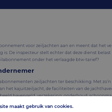
abonnement voor zeiljachten aan en meent dat het ve
s. De inspecteur stelt echter dat deze dienst belast
 zeilabonnement onder het verlaagde btw-tarief?
ondernemer
rabonnementen zeiljachten ter beschikking. Met zo’n
et kajuitzeiljacht, de faciliteiten van de jachthaven
orbeeld havengeld, verzekering, onderhoud, schoonma
 is er recht op hulp bij calamiteiten.
ite maakt gebruik van cookies.