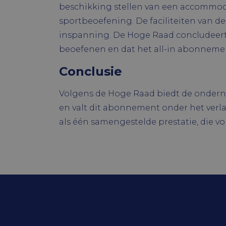
beschikking stellen van een accommoda
Naam
sportbeoefening. De faciliteiten van de
CookieScrip
inspanning. De Hoge Raad concludeert
beoefenen en dat het all-in abonnement
Conclusie
Volgens de Hoge Raad biedt de ondern
Naam
Naam
en valt dit abonnement onder het verla
ock4ur3zezd
Naam
_ga
als één samengestelde prestatie, die vol
oc_sessionP
YSC
VISITOR_PR
VISITOR_INF
_ga_WSCD
Contactgegevens
On