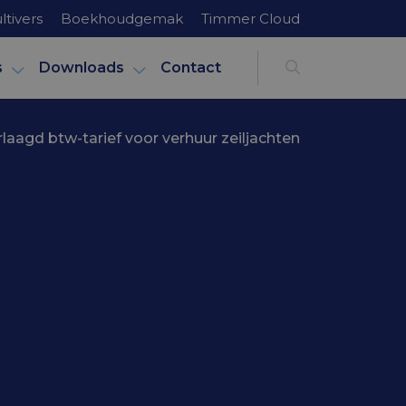
ltivers
Boekhoudgemak
Timmer Cloud
s
Downloads
Contact
rlaagd btw-tarief voor verhuur zeiljachten
 verhuur