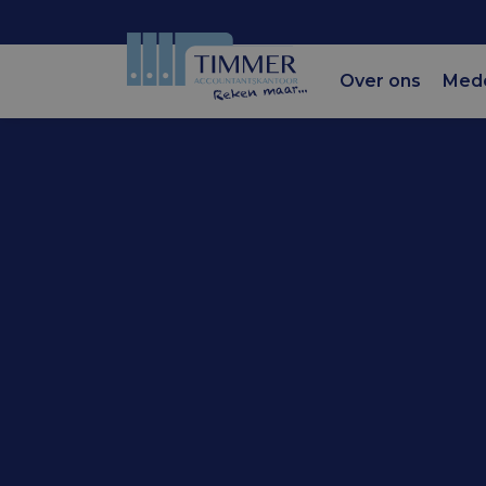
Over ons
Med
Accountantskantoor Tim
Verlaagd b
zeiljachte