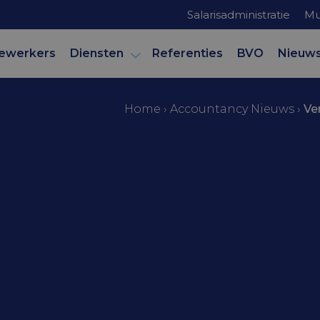
Salarisadministratie
Mu
ewerkers
Diensten
Referenties
BVO
Nieuw
Home
›
Accountancy Nieuws
›
Ve
mer
tw-tarief voor
n