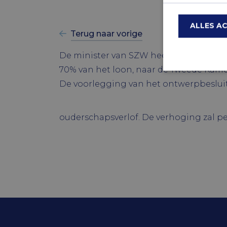
ALLES A
Terug naar vorige
De minister van SZW heeft een ontwerp
70% van het loon, naar de Tweede Kame
De voorlegging van het ontwerpbesluit
Strik
Strikt noodzake
en accountbehee
ouderschapsverlof. De verhoging zal p
Naam
CookieScrip
Naam
Naam