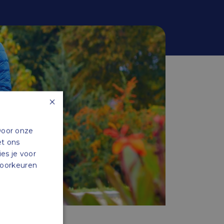
×
Door onze
et ons
ies je voor
 voorkeuren