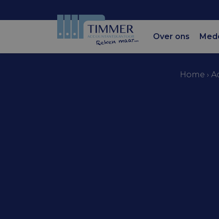
Over ons
Med
Home
›
A
Accountantskantoor Tim
Verhoging
betaald o
aangekon