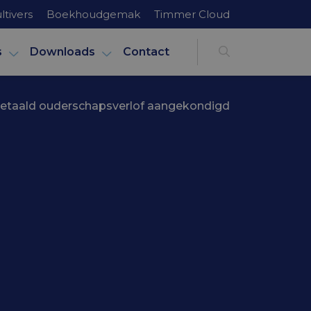
ltivers
Boekhoudgemak
Timmer Cloud
s
Downloads
Contact
betaald ouderschapsverlof aangekondigd
rcentage
of