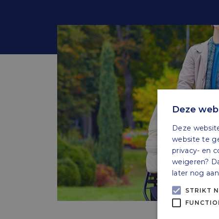
Deze webs
Deze website
website te g
privacy- en c
weigeren? Dan
later nog aa
STRIKT 
FUNCTIO