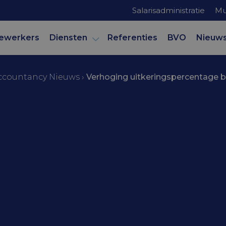
Salarisadministratie
Mu
ewerkers
Diensten
Referenties
BVO
Nieuw
ccountancy Nieuws
›
Verhoging uitkeringspercentage 
mer
 uitkeringspe
uderschapsverl
digd