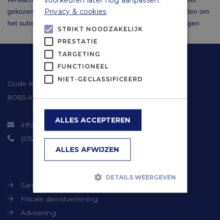
voorkeuren later nog aanpassen.
Privacy & cookies
gekozen om het restant subsidiebudget van 2023 in te zetten om
het subsidieplafond voor gebruikte auto’s in 2024 te verhogen.
STRIKT NOODZAKELIJK
PRESTATIE
TARGETING
Contactgegevens
FUNCTIONEEL
NIET-GECLASSIFICEERD
Oude Kerkweg 41
8085 AM Doornspijk
ALLES ACCEPTEREN
info@timmerbv.nl
(0525) 66 06 90
ALLES AFWIJZEN
Onze diensten
DETAILS WEERGEVEN
Samenstellen jaarrekeningen
Fiscale dienstverlening
Strikt noodzakelijk
Prestatie
Advisering