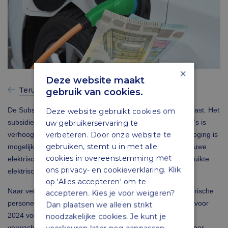
×
Deze website maakt
Terug naar vorige
gebruik van cookies.
De Subsidieregeling elektrische personenauto’s is aangepast. Het
Deze website gebruikt cookies om
subsidieplafond voor 2024 voor gebruikte elektrische auto’s is
uw gebruikerservaring te
verbeteren. Door onze website te
verhoogd van € 29,4 miljoen naar € 52,5 miljoen. De verhoging is
gebruiken, stemt u in met alle
mogelijk door het overgebleven budget van 2023 voor nieuwe
cookies in overeenstemming met
elektrische auto’s toe te voegen aan het budget voor gebruikte
ons privacy- en cookieverklaring. Klik
elektrische auto’s.
op 'Alles accepteren' om te
Naar verwachting is het subsidieplafond voor nieuwe elektrische
accepteren. Kies je voor weigeren?
personenauto’s voor 2024 afdoende. Het subsidieplafond voor
Dan plaatsen we alleen strikt
2024 voor gebruikte elektrische personenauto’s is naar
noodzakelijke cookies. Je kunt je
verwachting in de loop van het jaar bereikt. Daarom is ervoor