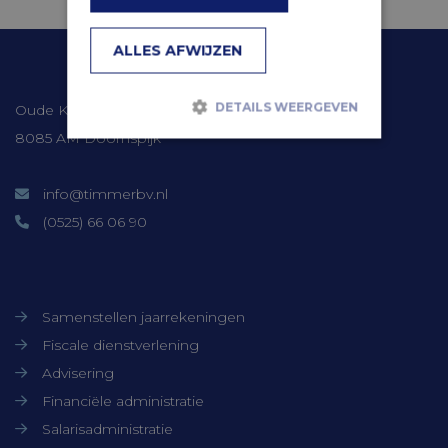
ALLES AFWIJZEN
Contactgegevens
DETAILS WEERGEVEN
Oude Kerkweg 41
8085 AM Doornspijk
Strikt noodzakelijk
Prestatie
info@timmerbv.nl
Targeting
Functioneel
(0525) 66 06 90
Niet-geclassificeerd
Strikt noodzakelijke cookies maken de
Onze diensten
kernfunctionaliteiten van de website
mogelijk, zoals gebruikersaanmelding en
accountbeheer. De website kan niet goed
Samenstellen jaarrekeningen
worden gebruikt zonder de strikt
Fiscale dienstverlening
noodzakelijke cookies.
Advisering
Aanbieder /
Naam
Vervaldatum
Domein
Financiële administratie
CookieScriptConsent
CookieScript
1 maand
Salarisadministratie
www.timmerbv.nl