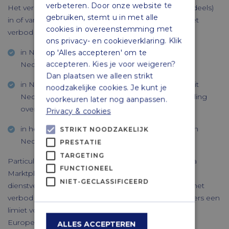
verbeteren. Door onze website te
Het verbod geldt voor alle contante betalingen die (deels)
gebruiken, stemt u in met alle
in of vanuit Nederland gebeuren. Dit betekent dat het
cookies in overeenstemming met
verbod geldt voor:
ons privacy- en cookieverklaring. Klik
in Nederland geregistreerde handelaren die in
op 'Alles accepteren' om te
accepteren. Kies je voor weigeren?
Nederland aan- of verkopen;
Dan plaatsen we alleen strikt
in Nederland geregistreerde handelaren die vanuit
noodzakelijke cookies. Je kunt je
Nederland goederen aanbieden, ook als de betaling
voorkeuren later nog aanpassen.
over de grens plaatsvindt;
Privacy & cookies
in het buitenland geregistreerde handelaren die in
STRIKT NOODZAKELIJK
Nederland de betaling doen.
PRESTATIE
TARGETING
Particulieren die onderling handelen (bijvoorbeeld via
FUNCTIONEEL
Marktplaats) vallen niet onder het verbod. Ook voor
NIET-GECLASSIFICEERD
dienstverleners, zoals kappers en reisbureaus, geldt het
verbod niet. Vanaf 10 juli 2027 gaat voor dienstverleners een
limiet voor contante betalingen gelden op basis van
Europese regelgeving.
ALLES ACCEPTEREN