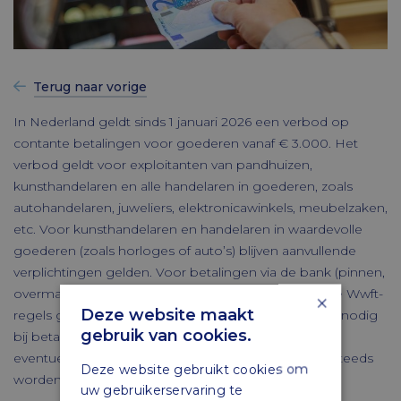
Terug naar vorige
In Nederland geldt sinds 1 januari 2026 een verbod op
contante betalingen voor goederen vanaf € 3.000. Het
verbod geldt voor exploitanten van pandhuizen,
kunsthandelaren en alle handelaren in goederen, zoals
autohandelaren, juweliers, elektronicawinkels, meubelzaken,
etc. Voor kunsthandelaren en handelaren in waardevolle
goederen (zoals horloges of auto’s) blijven aanvullende
verplichtingen gelden. Voor betalingen via de bank (pinnen,
overmaken) van € 10.000 of meer, blijven de huidige Wwft-
×
Deze website maakt
regels gelden. Cliëntenonderzoek is dus nog steeds nodig
gebruik van cookies.
bij betalingen via de bank van € 10.000 of meer. En
eventuele ongebruikelijke transacties moeten nog steeds
Deze website gebruikt cookies om
worden gemeld bij FIU-Nederland.
uw gebruikerservaring te