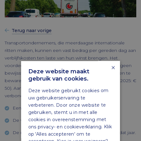
Terug naar vorige
Transportondernemers, die meerdaagse internationale
ritten maken, kunnen een vast bedrag per gereden dag aan
verblijfskosten ten laste van hun winst brengen. Het
×
voordeel is dat zij bij gebruikmaking van de regeling geen
Deze website maakt
bewijsstukken van de werkelijke verblijfskosten hoeven te
gebruik van cookies.
bewaren. In 2026 gaat het om een bedrag van € 52 (2025: €
50). Aan deze regeling is een aantal voorwaarden
Deze website gebruikt cookies om
verbonden:
uw gebruikerservaring te
verbeteren. Door onze website te
Een rit moet langer duren dan 24 uur.
gebruiken, stemt u in met alle
cookies in overeenstemming met
De verste bestemming ligt buiten Nederland.
ons privacy- en cookieverklaring. Klik
De regeling geldt voor alle meerdaagse ritten in dat jaar.
op 'Alles accepteren' om te