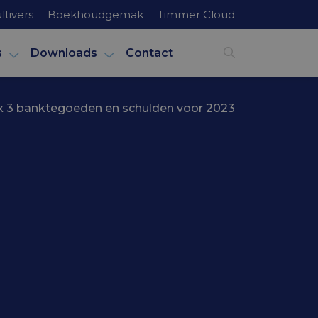
ltivers
Boekhoudgemak
Timmer Cloud
s
Downloads
Contact
x 3 banktegoeden en schulden voor 2023
box 3
en voor