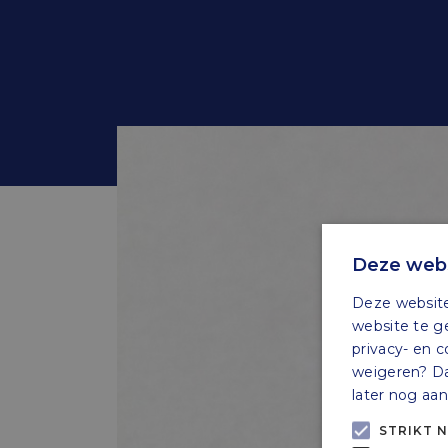
2023
Deze webs
Deze website
website te g
privacy- en c
weigeren? Dan
later nog aa
STRIKT 