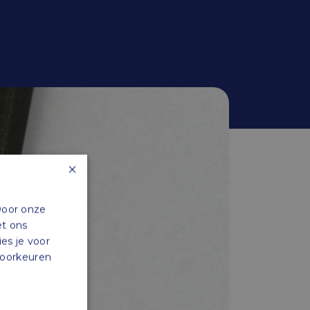
×
Door onze
et ons
ies je voor
 voorkeuren