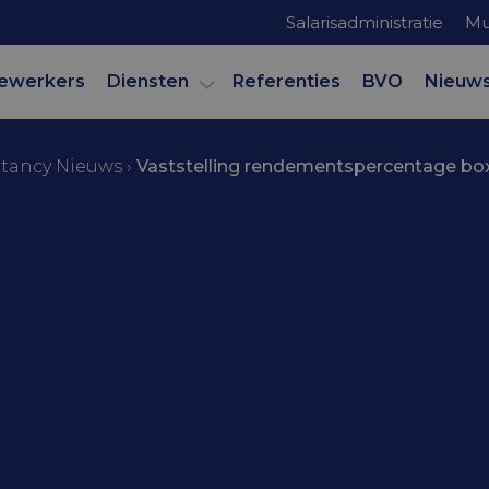
Salarisadministratie
Mu
ewerkers
Diensten
Referenties
BVO
Nieuw
tancy Nieuws
›
Vaststelling rendementspercentage bo
mer
ng
spercentage 
den en schuld