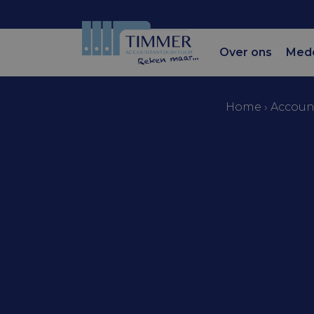
Over ons
Med
Home
›
Accoun
Accountantskantoor Tim
Vaststelli
rendement
banktegoe