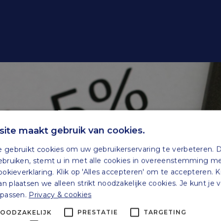
ite maakt gebruik van cookies.
 gebruikt cookies om uw gebruikerservaring te verbeteren. 
ebruiken, stemt u in met alle cookies in overeenstemming m
ookieverklaring. Klik op 'Alles accepteren' om te accepteren. K
 plaatsen we alleen strikt noodzakelijke cookies. Je kunt je
npassen.
Privacy & cookies
NOODZAKELIJK
PRESTATIE
TARGETING