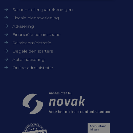
Strikt noodzakelijk
Prestatie
Samenstellen jaarrekeningen
Targeting
Functioneel
Fiscale dienstverlening
Niet-geclassificeerd
Advisering
Financiële administratie
Strikt noodzakelijke cookies maken de
kernfunctionaliteiten van de website
Salarisadministratie
mogelijk, zoals gebruikersaanmelding en
Begeleiden starters
accountbeheer. De website kan niet goed
worden gebruikt zonder de strikt
Automatisering
noodzakelijke cookies.
Online administratie
Aanbieder /
Naam
Vervaldatum
Domein
CookieScriptConsent
CookieScript
1 maand
Samenwerkingen
www.timmerbv.nl