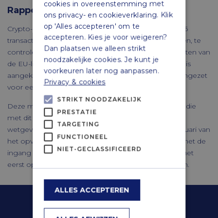
cookies in overeenstemming met
Rapportageplicht
ons privacy- en cookieverklaring. Klik
op 'Alles accepteren' om te
Crypto-aanbieders zijn verplicht om per 1 januari 2026
accepteren. Kies je voor weigeren?
transactiegegevens van hun gebruikers te verzamelen, te
Dan plaatsen we alleen strikt
controleren en te rapporteren aan de belastingdiensten van
noodzakelijke cookies. Je kunt je
de EU-lidstaten. Dit betreft transacties waarbij crypto is
voorkeuren later nog aanpassen.
aangekocht met geld, maar ook wanneer crypto is ingezet
Privacy & cookies
voor een aankoop.
STRIKT NOODZAKELIJK
Deze maatregelen volgen uit een Europese richtlijn, die
PRESTATIE
met dit wetsvoorstel wordt omgezet in Nederlandse
TARGETING
wetgeving. Crypto-aanbieders moeten uiterlijk 31 januari van
FUNCTIONEEL
het opvolgende jaar rapporteren. Dit betekent dat, met de
NIET-GECLASSIFICEERD
ingang van het wetsvoorstel op 1 januari 2026, voor het
eerst op 31 januari 2027 gerapporteerd moet worden.
ALLES ACCEPTEREN
Contactgegevens