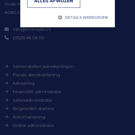
ALLES AFWIJZEN
Oude Kerkweg 41
8085 AM Doornspijk
DETAILS WEERGEVEN
info@timmerbv.nl
(0525) 66 06 90
Strikt noodzakelijk
Prestatie
Targeting
Functioneel
Onze diensten
Niet-geclassificeerd
Strikt noodzakelijke cookies maken de
Samenstellen jaarrekeningen
kernfunctionaliteiten van de website
Fiscale dienstverlening
mogelijk, zoals gebruikersaanmelding en
accountbeheer. De website kan niet goed
Advisering
worden gebruikt zonder de strikt
noodzakelijke cookies.
Financiële administratie
Aanbieder /
Salarisadministratie
Naam
Vervaldatum
Domein
Begeleiden starters
CookieScriptConsent
CookieScript
1 maand
www.timmerbv.nl
Automatisering
Online administratie