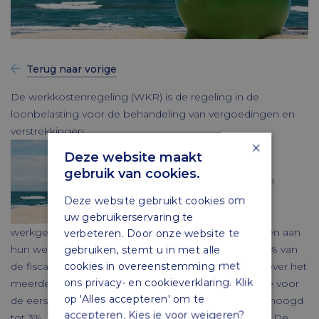
Terug naar vorige
De werkkostenregeling (WKR) is de regeling in de
loonbelasting voor de behandeling van vergoedingen en
verstrekkingen.
×
Deze website maakt
gebruik van cookies.
Binnen de vrije ruimte kunnen
Deze website gebruikt cookies om
uw gebruikerservaring te
werkgevers onbelast vergoedingen en verstrekkingen aan
verbeteren. Door onze website te
gebruiken, stemt u in met alle
hun werknemers geven. De vrije ruimte bedraagt 1,7% van
cookies in overeenstemming met
de fiscale loonsom tot en met € 400.000 en 1,18% over het
ons privacy- en cookieverklaring. Klik
meerdere. In het Belastingplan 2021 is de vrije ruimte voor
op 'Alles accepteren' om te
de eerste € 400.000 voor het kalenderjaar 2020 verhoogd
accepteren. Kies je voor weigeren?
tot 3%. Deze verhoging geldt ook voor het jaar 2021. De