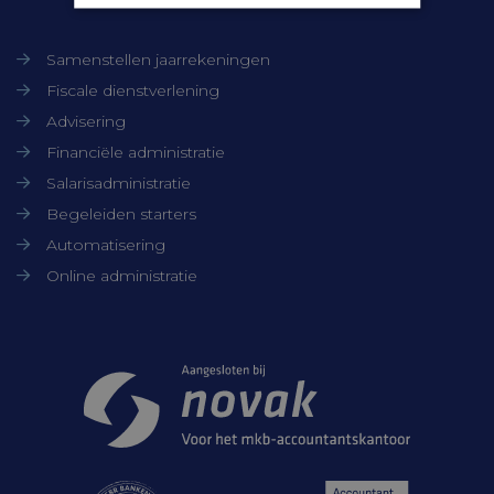
Onze diensten
Strikt noodzakelijk
Prestatie
Samenstellen jaarrekeningen
Targeting
Functioneel
Fiscale dienstverlening
Niet-geclassificeerd
Advisering
Strikt noodzakelijke cookies maken de
Financiële administratie
kernfunctionaliteiten van de website
Salarisadministratie
mogelijk, zoals gebruikersaanmelding en
accountbeheer. De website kan niet goed
Begeleiden starters
worden gebruikt zonder de strikt
noodzakelijke cookies.
Automatisering
Aanbieder /
Online administratie
Naam
Vervaldatum
Domein
CookieScriptConsent
CookieScript
1 maand
Samenwerkingen
www.timmerbv.nl