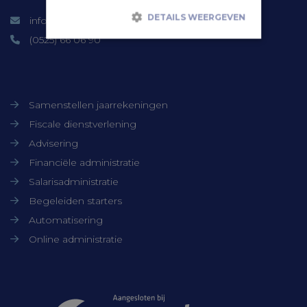
DETAILS WEERGEVEN
info@timmerbv.nl
(0525) 66 06 90
Strikt noodzakelijk
Prestatie
Onze diensten
Targeting
Functioneel
Niet-geclassificeerd
Samenstellen jaarrekeningen
Fiscale dienstverlening
Strikt noodzakelijke cookies maken de
kernfunctionaliteiten van de website
Advisering
mogelijk, zoals gebruikersaanmelding en
accountbeheer. De website kan niet goed
Financiële administratie
worden gebruikt zonder de strikt
Salarisadministratie
noodzakelijke cookies.
Begeleiden starters
Aanbieder /
Naam
Vervaldatum
Domein
Automatisering
CookieScriptConsent
CookieScript
1 maand
Online administratie
www.timmerbv.nl
Samenwerkingen