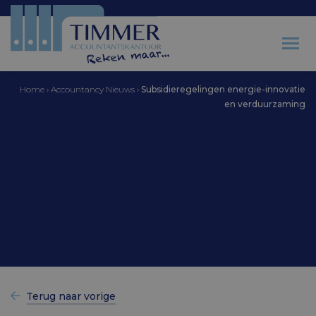
Home
›
Accountancy Nieuws
›
Subsidieregelingen energie-innovatie
en verduurzaming
Accountantskantoor Timmer
Subsidieregelingen
energie-innovatie en
verduurzaming
Terug naar vorige