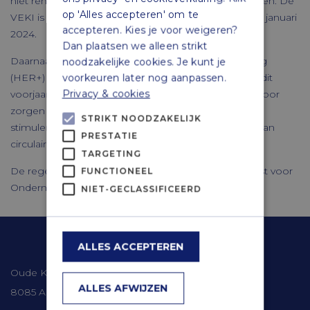
niet rendabel zijn of een hoge terugverdientijd hebben. De
op 'Alles accepteren' om te
VEKI is aan te vragen van 15 maart 2023 tot en met 9 januari
accepteren. Kies je voor weigeren?
2024.
Dan plaatsen we alleen strikt
Daarnaast worden de Hernieuwbare Energieregeling
noodzakelijke cookies. Je kunt je
(HER+) en tenders voor de Topsector Energie (TSE) dit
voorkeuren later nog aanpassen.
Privacy & cookies
voorjaar opengesteld. Deze regelingen moeten er voor
zorgen dat de energietransitie betaalbaar wordt en
STRIKT NOODZAKELIJK
stimuleren innovaties in de industrie op het gebied van
PRESTATIE
circulaire economie.
TARGETING
De regelingen worden uigevoerd door de Rijksdienst voor
FUNCTIONEEL
Ondernemend
NIET-GECLASSIFICEERD
Contactgegevens
ALLES ACCEPTEREN
Oude Kerkweg 41
ALLES AFWIJZEN
8085 AM Doornspijk