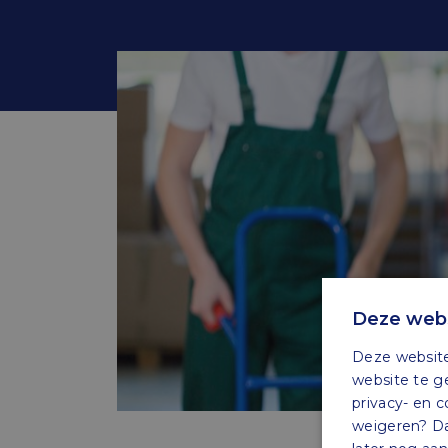
Deze webs
Deze website
website te g
privacy- en c
weigeren? Dan