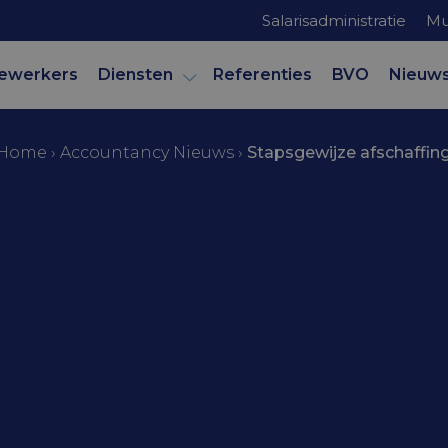
Salarisadministratie
Mu
ewerkers
Diensten
Referenties
BVO
Nieuw
Home
›
Accountancy Nieuws
›
Stapsgewijze afschaffi
mer
ze afschaffin
nvoordeel oud
r