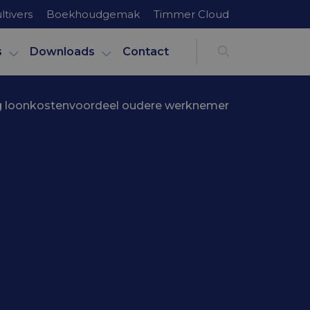
ltivers
Boekhoudgemak
Timmer Cloud
s
Downloads
Contact
ng loonkostenvoordeel oudere werknemer
g
ere