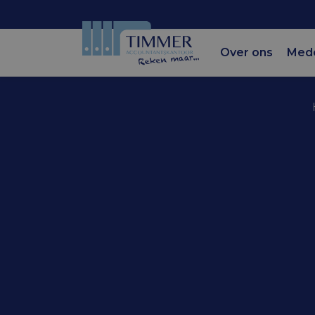
Over ons
Med
Accountantskantoor Tim
Stapsgewij
loonkoste
werkneme