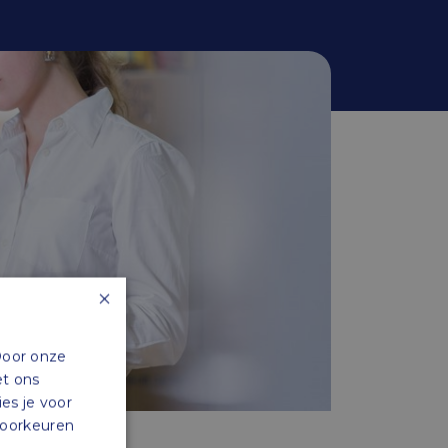
×
Door onze
et ons
ies je voor
 voorkeuren