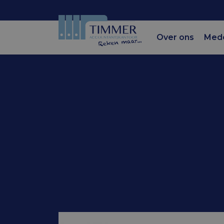
Over ons
Med
Accountantskantoor Tim
Scenario’s 
bezwaarma