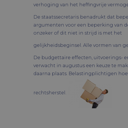
verhoging van het heffingvrije vermog
Naam
Naam
De staatssecretaris benadrukt dat beper
ock4ur3zezd
Naam
_ga
argumenten voor een beperking van de
oc_sessionP
YSC
onzeker of dit niet in strijd is met het
VISITOR_PR
gelijkheidsbeginsel. Alle vormen van ge
VISITOR_INF
De budgettaire effecten, uitvoerings- 
_ga_WSCD
verwacht in augustus een keuze te mak
daarna plaats. Belastingplichtigen h
rechtsherstel.