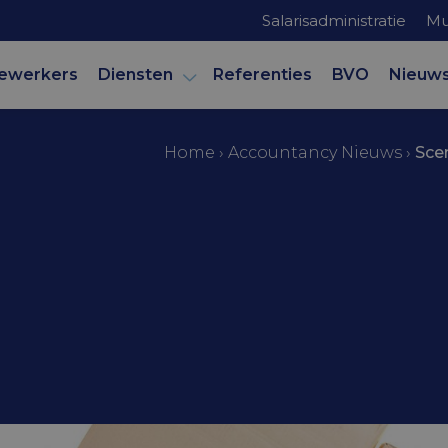
Salarisadministratie
Mu
ewerkers
Diensten
Referenties
BVO
Nieuw
Home
›
Accountancy Nieuws
›
Sce
mer
herstel niet-
kers box 3