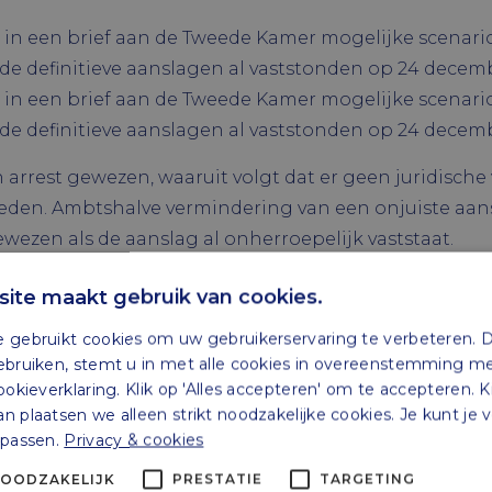
t in een brief aan de Tweede Kamer mogelijke scenario
 de definitieve aanslagen al vaststonden op 24 decemb
t in een brief aan de Tweede Kamer mogelijke scenario
 de definitieve aanslagen al vaststonden op 24 decemb
arrest gewezen, waaruit volgt dat er geen juridische
bieden. Ambtshalve vermindering van een onjuiste aa
gewezen als de aanslag al onherroepelijk vaststaat.
ogelijke scenario’s in zijn brief:
ite maakt gebruik van cookies.
akers;
 gebruikt cookies om uw gebruikerservaring te verbeteren. 
armakers; of
ebruiken, stemt u in met alle cookies in overeenstemming m
ookieverklaring. Klik op 'Alles accepteren' om te accepteren. K
ezwaarmakers.
 plaatsen we alleen strikt noodzakelijke cookies. Je kunt je
npassen.
Privacy & cookies
-bezwaarmakers
NOODZAKELIJK
PRESTATIE
TARGETING
 scenario als onrechtvaardig kan worden beschouwd. O