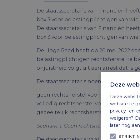
De staatssecretaris van Financiën heef
box 3 voor belastingplichtigen van wie
De staatssecretaris van Financiën heef
box 3 voor belastingplichtigen van wie
De Hoge Raad heeft op 20 mei 2022 een 
belastingplichtigen rechtsherstel te 
onjuistheid volgt uit een arrest dat is 
De staatssecretaris noemt de volgende m
Deze webs
geen rechtsherstel voor niet-bezwaarm
Deze website
volledig rechtsherstel voor niet-bezwa
website te g
privacy- en c
gedeeltelijk rechtsherstel voor niet-b
weigeren? Dan
later nog aa
Scenario 1: Geen rechtsherstel voor niet
STRIKT 
De staatssecretaris wijst erop dat dit