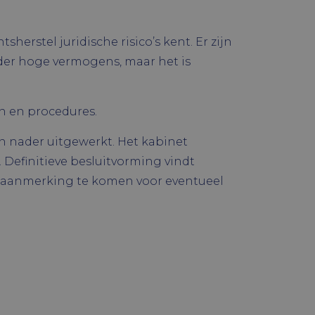
chrijving
erstel juridische risico’s kent. Er zijn
e Universal
er hoge vermogens, maar het is
s van de meer
Google. Deze
ld om
ers te
houden.
enereerd
 is opgenomen
en en procedures.
dt gebruikt om
ld om
s te
 YouTube-
de site.
kan ook bepalen
n nader uitgewerkt. Het kabinet
 versie van de
Analytics om
Definitieve besluitvorming vindt
n aanmerking te komen voor eventueel