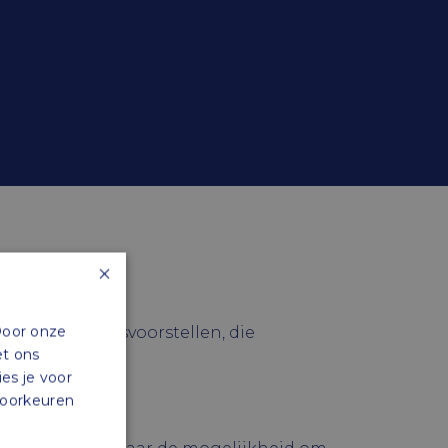
×
Door onze
ffende de wetsvoorstellen, die
et ons
ies je voor
 voorkeuren