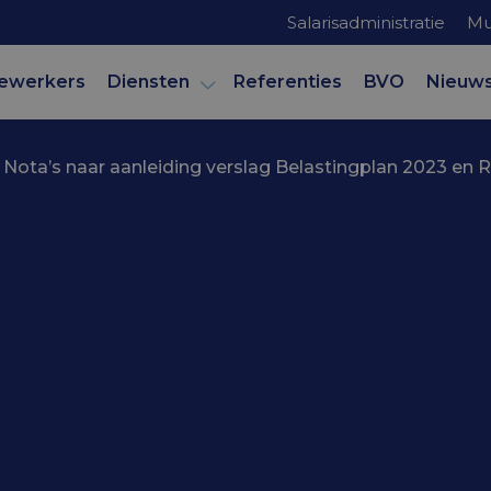
Salarisadministratie
Mu
ewerkers
Diensten
Referenties
BVO
Nieuw
›
Nota’s naar aanleiding verslag Belastingplan 2023 en
mer
r aanleiding v
lan 2023 en
stel en