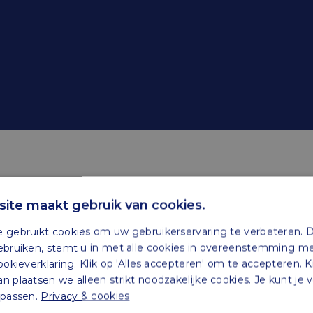
ingswet box 3
ite maakt gebruik van cookies.
 gebruikt cookies om uw gebruikerservaring te verbeteren. 
ebben de nota’s naar aanleiding van het verslag betre
ebruiken, stemt u in met alle cookies in overeenstemming m
 2023 vormen, naar de Tweede Kamer gestuurd.
ookieverklaring. Klik op 'Alles accepteren' om te accepteren. K
 plaatsen we alleen strikt noodzakelijke cookies. Je kunt je
npassen.
Privacy & cookies