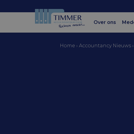
Over ons
Med
Home
›
Accountancy Nieuws
Accountantskantoor Tim
Nota’s naa
Belastingp
Rechtsher