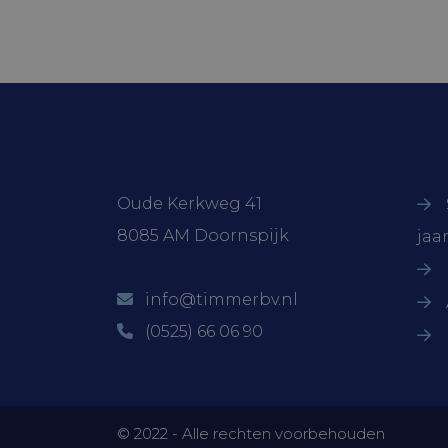
Naam
Naam
ock4ur3zezd
Naam
_ga
oc_sessionP
YSC
VISITOR_PR
Contactgegevens
On
VISITOR_INF
Oude Kerkweg 41
8085 AM Doornspijk
jaa
_ga_WSCD
info@timmerbv.nl
(0525) 66 06 90
© 2022 - Alle rechten voorbehouden