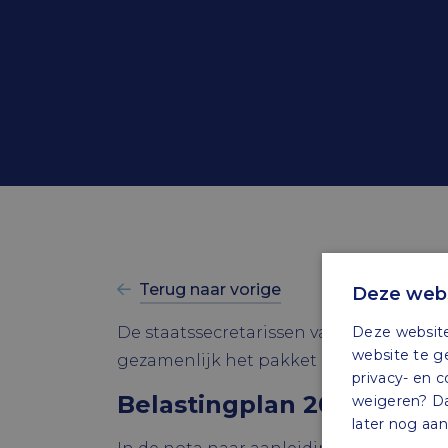
Overbrugg
Terug naar vorige
Deze webs
Deze website
De staatssecretarissen van Financiën h
website te g
gezamenlijk het pakket Belastingplan
privacy- en c
Belastingplan 2023
weigeren? Dan
later nog aa