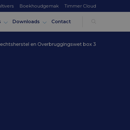
ltivers
Boekhoudgemak
Timmer Cloud
s
Downloads
Contact
 Rechtsherstel en Overbruggingswet box 3
erslag