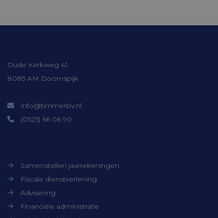
Niet-geclassificeerd
Strikt noodzakelijke cookies maken de
kernfunctionaliteiten van de website
mogelijk, zoals gebruikersaanmelding en
Contactgegevens
accountbeheer. De website kan niet goed
worden gebruikt zonder de strikt
Oude Kerkweg 41
noodzakelijke cookies.
8085 AM Doornspijk
Aanbieder /
Naam
Vervaldatum
Domein
CookieScriptConsent
CookieScript
1 maand
info@timmerbv.nl
www.timmerbv.nl
(0525) 66 06 90
Onze diensten
Samenstellen jaarrekeningen
Fiscale dienstverlening
Advisering
Financiële administratie