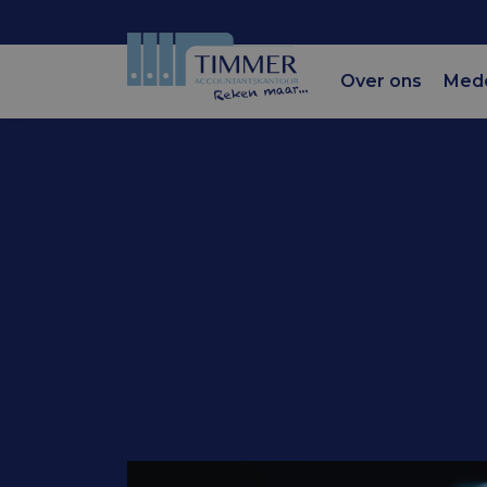
Over ons
Med
Accountantskantoor Tim
Minimumuur
naar € 14,