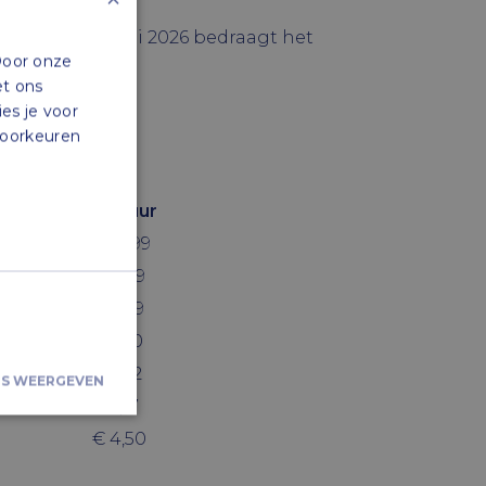
igd. Per 1 juli 2026 bedraagt het
Door onze
et ons
ies je voor
 voorkeuren
e bedragen.
Per uur
€ 14,99
€ 11,99
€ 8,99
€ 7,50
€ 5,92
LS WEERGEVEN
€ 5,17
€ 4,50
iceerd