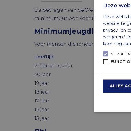
Deze webs
De bedragen van de Wet minimumloon en
Deze website
minimumuurloon voor iemand van 21 jaar
website te g
Minimumjeugdloon
privacy- en c
weigeren? Dan
later nog aa
Voor mensen die jonger zijn dan 21 jaa
STRIKT 
Leeftijd
FUNCTIO
21 jaar en ouder
20 jaar
19 jaar
ALLES A
18 jaar
17 jaar
16 jaar
15 jaar
Strik