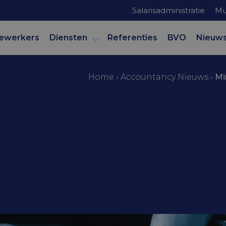
Salarisadministratie
Mu
ewerkers
Diensten
Referenties
BVO
Nieuw
Home
›
Accountancy Nieuws
›
Mi
mer
loon per 1 ju
99