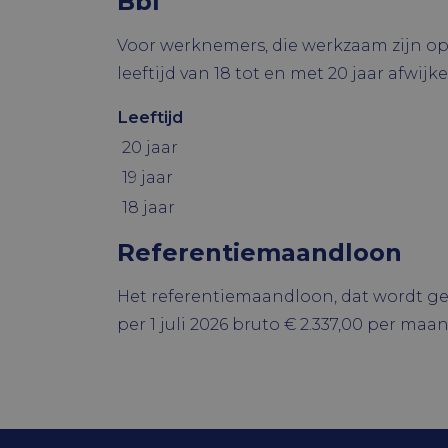
Bbl
Strikt noodzake
en accountbehee
Voor werknemers, die werkzaam zijn op
Naam
leeftijd van 18 tot en met 20 jaar afwij
CookieScrip
Leeftijd
20 jaar
19 jaar
18 jaar
Naam
Naam
Referentiemaandloon
ock4ur3zezd
Naam
_ga
oc_sessionP
Het referentiemaandloon, dat wordt geb
YSC
VISITOR_PR
per 1 juli 2026 bruto € 2.337,00 per maan
VISITOR_INF
_ga_WSCD