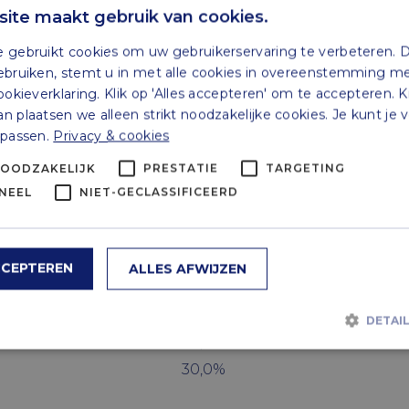
ite maakt gebruik van cookies.
 minimumvakantiebijslag worden halfjaarlijks gewijz
 gebruikt cookies om uw gebruikerservaring te verbeteren. 
 of ouder € 14,99.
ebruiken, stemt u in met alle cookies in overeenstemming m
ookieverklaring. Klik op 'Alles accepteren' om te accepteren. K
 plaatsen we alleen strikt noodzakelijke cookies. Je kunt je
npassen.
Privacy & cookies
r, gelden van het wettelijk minimumuurloon afgeleid
NOODZAKELIJK
PRESTATIE
TARGETING
Staffeling
NEEL
NIET-GECLASSIFICEERD
100,0%
80,0%
60,0%
CCEPTEREN
ALLES AFWIJZEN
50,0%
39,5%
DETAI
34,5%
30,0%
t noodzakelijk
Prestatie
Targeting
Functioneel
Niet-geclassif