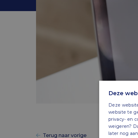
Deze webs
Deze website
website te g
privacy- en c
weigeren? Dan
later nog aa
Terug naar vorige