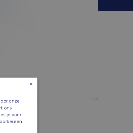
×
Door onze
et ons
ies je voor
 voorkeuren