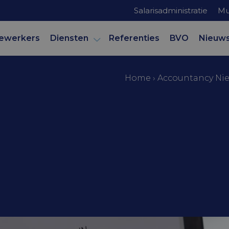
Salarisadministratie
Mu
ewerkers
Diensten
Referenties
BVO
Nieuw
Home
›
Accountancy Ni
mer
en gebruik
ing