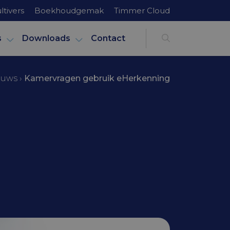
ltivers
Boekhoudgemak
Timmer Cloud
s
Downloads
Contact
euws
›
Kamervragen gebruik eHerkenning