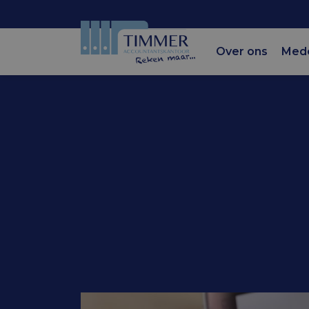
Over ons
Med
Accountantskantoor Tim
Kamervrag
eHerkenn