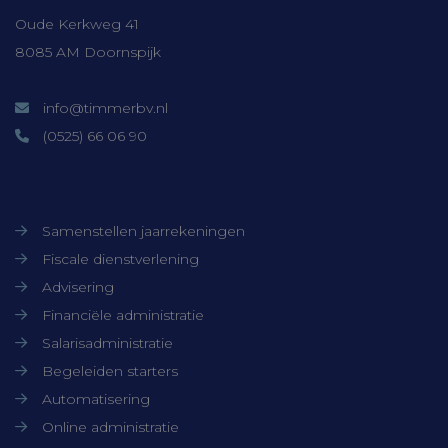
kernfunctionaliteiten van de website
Oude Kerkweg 41
mogelijk, zoals gebruikersaanmelding en
accountbeheer. De website kan niet goed
8085 AM Doornspijk
worden gebruikt zonder de strikt
noodzakelijke cookies.
info@timmerbv.nl
Aanbieder /
Naam
Vervaldatum
Domein
(0525) 66 06 90
CookieScriptConsent
CookieScript
1 maand
www.timmerbv.nl
Onze diensten
Samenstellen jaarrekeningen
Fiscale dienstverlening
Advisering
Financiële administratie
Salarisadministratie
Begeleiden starters
Automatisering
Online administratie
Aanbieder /
Naam
Verv
Domein