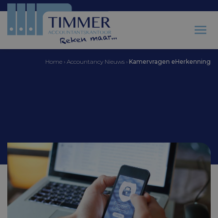
Home
›
Accountancy Nieuws
›
Kamervragen eHerkenning
Accountantskantoor Timmer
Kamervragen
eHerkenning