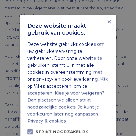
voor het gebruik van eHerkenning een wettelijke basis
bestaat in de Algemene wet bestuursrecht en, specifiek
voor het fiscale domein, in de Algemene wet inzake
×
rijksbelastingen en de Regeling elektronisch
Deze website maakt
berichtenverkeer Belastingdienst. Als het aan het kabinet
gebruik van cookies.
ligt, wordt de wettelijke basis van eHerkenning verder
Deze website gebruikt cookies om
verankerd in de wet Digitale Overheid.
uw gebruikerservaring te
Voor de vennootschapsbelasting, de loonbelasting en de
verbeteren. Door onze website te
omzetbelasting is het al enige jaren verplicht om digitaal
gebruiken, stemt u in met alle
aangifte te doen. Het inlogmiddel voor deze
cookies in overeenstemming met
informatiesystemen moet voldoen aan het
ons privacy- en cookieverklaring. Klik
beveiligingsniveau ‘substantieel’. eHerkenning op niveau 3
op 'Alles accepteren' om te
is het enige inlogmiddel dat dit beveiligingsniveau heeft.
accepteren. Kies je voor weigeren?
Dan plaatsen we alleen strikt
De staatssecretaris gaat niet in hoger beroep tegen de
noodzakelijke cookies. Je kunt je
uitspraak van de rechtbank Gelderland. Het oordeel dat de
voorkeuren later nog aanpassen.
naheffingsaanslag ten onrechte is opgelegd, is juist omdat
Privacy & cookies
de belanghebbende in het betreffende tijdvak geen
STRIKT NOODZAKELIJK
loonheffing verschuldigd was. De overwegingen van de