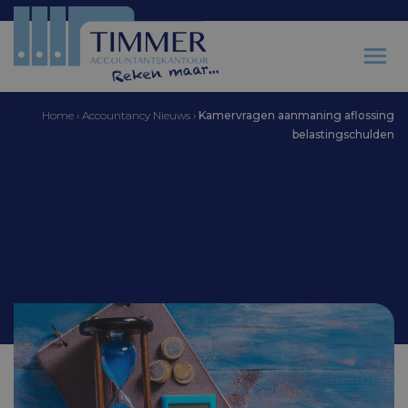
Home
›
Accountancy Nieuws
›
Kamervragen aanmaning aflossing
belastingschulden
Accountantskantoor Timmer
Kamervragen
aanmaning aflossing
belastingschulden