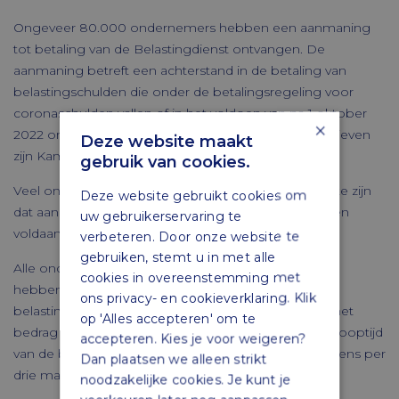
Ongeveer 80.000 ondernemers hebben een aanmaning
tot betaling van de Belastingdienst ontvangen. De
aanmaning betreft een achterstand in de betaling van
belastingschulden die onder de betalingsregeling voor
coronaschulden vallen of in het voldoen van na 1 oktober
×
2022 ontstane belastingverplichtingen. Over deze brieven
Deze website maakt
zijn Kamervragen gesteld.
gebruik van cookies.
Veel ondernemers blijken er niet van op de hoogte te zijn
Deze website gebruikt cookies om
dat aan na 1 oktober 2022 opgekomen verplichtingen
uw gebruikerservaring te
voldaan moet worden.
verbeteren. Door onze website te
gebruiken, stemt u in met alle
Alle ondernemers met een coronabetalingsregeling
cookies in overeenstemming met
hebben een overzicht ontvangen van hun totale
ons privacy- en cookieverklaring. Klik
belastingschuld. Het overzicht geeft geen inzicht in het
op 'Alles accepteren' om te
bedrag van de betalingsachterstand. Gedurende de looptijd
accepteren. Kies je voor weigeren?
van de betalingsregeling ontvangen ondernemers eens per
Dan plaatsen we alleen strikt
drie maanden een dergelijk overzicht.
noodzakelijke cookies. Je kunt je