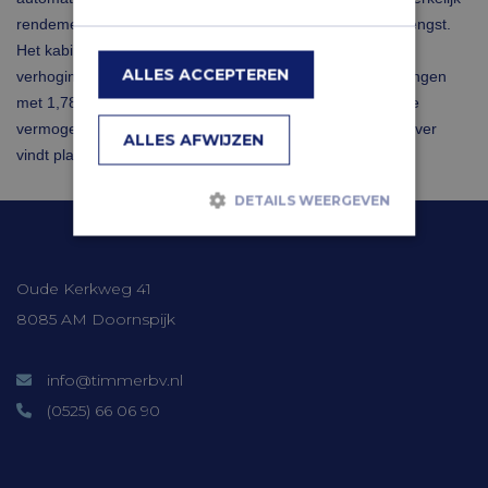
rendement box 3 leidt tot een verminderde belastingopbrengst.
Het kabinet wil die vermindering compenseren door een
ALLES ACCEPTEREN
verhoging van het forfaitaire rendement op overige bezittingen
met 1,78 procentpunt en een verlaging van het heffingvrije
vermogen. De definitieve budgettaire besluitvorming hierover
ALLES AFWIJZEN
vindt plaats in het voorjaar.
DETAILS WEERGEVEN
Contactgegevens
Strikt noodzakelijk
Prestatie
Oude Kerkweg 41
Targeting
Functioneel
8085 AM Doornspijk
Niet-geclassificeerd
Strikt noodzakelijke cookies maken de
info@timmerbv.nl
kernfunctionaliteiten van de website
mogelijk, zoals gebruikersaanmelding en
(0525) 66 06 90
accountbeheer. De website kan niet goed
worden gebruikt zonder de strikt
noodzakelijke cookies.
Onze diensten