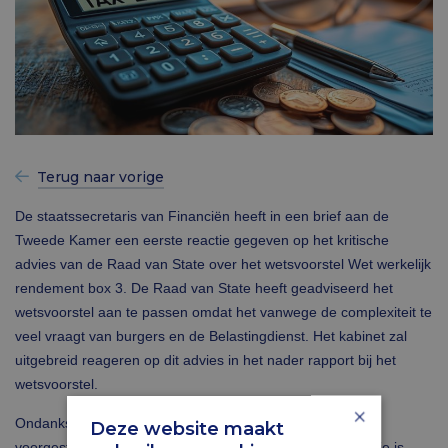
Terug naar vorige
De staatssecretaris van Financiën heeft in een brief aan de
Tweede Kamer een eerste reactie gegeven op het kritische
advies van de Raad van State over het wetsvoorstel Wet werkelijk
rendement box 3. De Raad van State heeft geadviseerd het
wetsvoorstel aan te passen omdat het vanwege de complexiteit te
veel vraagt van burgers en de Belastingdienst. Het kabinet zal
uitgebreid reageren op dit advies in het nader rapport bij het
wetsvoorstel.
×
Ondanks alle kritiek is het kabinet van mening dat de
Deze website maakt
voorgestelde Wet werkelijk rendement box 3 de beste optie is.