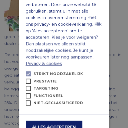
verbeteren. Door onze website te
gebruiken, stemt u in met alle
Verder vervalt in de
cookies in overeenstemming met
ons privacy- en cookieverklaring. Klik
op 'Alles accepteren' om te
gebruikelijkloonregeling de zogenaamde
accepteren. Kies je voor weigeren?
doelmatigheidsmarge van 75%.
Dan plaatsen we alleen strikt
noodzakelijke cookies. Je kunt je
De bedrijfsopvolgingsregeling in de Successiewet wordt in
voorkeuren later nog aanpassen.
het voorstel ook gewijzigd. Deze wordt beperkt tot
Privacy & cookies
overgedragen belangen van 25% of meer van het
STRIKT NOODZAKELIJK
geplaatste kapitaal. Daarnaast wordt voorgesteld om
PRESTATIE
verhuurd vastgoed aan te merken als
TARGETING
beleggingsvermogen, waardoor het niet in aanmerking
komt voor de faciliteit. De vrijstelling wordt verlaagd naar
FUNCTIONEEL
25%. De huidige vrijstelling is 100% van de waarde van het
NIET-GECLASSIFICEERD
ondernemingsvermogen tot ruim € 1 miljoen en 83% van
het meerdere. Het vrijgestelde ondernemingsvermogen
wordt gemaximeerd op € 1 miljoen.
ALLES ACCEPTEREN