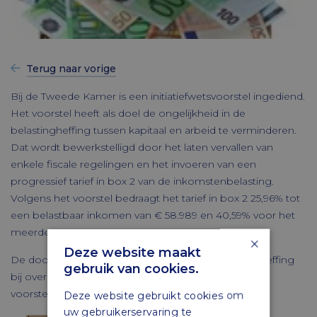
Terug naar vorige
Bij de Tweede Kamer is een initiatiefwetsvoorstel ingediend.
Het voorstel heeft als doel de ongelijkheid in de
belastingheffing tussen kapitaal en arbeid te verminderen.
Dat wordt bewerkstelligd door het laten vervallen van
enkele fiscale regelingen en het invoeren van een
progressief tarief in box 2 van de inkomstenbelasting.
Volgens het voorstel bedraagt het tarief in box 2 25,96% tot
een belastbaar inkomen van € 58.989 en 40,59% voor het
meerdere.
×
Deze website maakt
De doorschuifregelingen voor aanmerkelijkbelangheffing
gebruik van cookies.
bij overlijden en krachtens schenking vervallen in het
voorstel.
Deze website gebruikt cookies om
uw gebruikerservaring te