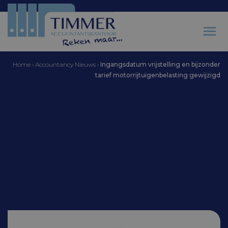
Home
›
Accountancy Nieuws
›
Ingangsdatum vrijstelling en bijzonder
tarief motorrijtuigenbelasting gewijzigd
Accountantskantoor Timmer
Ingangsdatum
vrijstelling en bijzonder
tarief
motorrijtuigenbelasting
gewijzigd