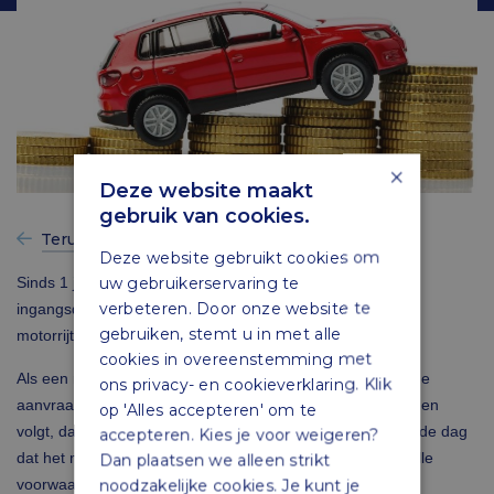
×
Deze website maakt
gebruik van cookies.
Terug naar vorige
Deze website gebruikt cookies om
uw gebruikerservaring te
Sinds 1 januari 2026 geldt een nieuwe regel voor de
verbeteren. Door onze website te
ingangsdatum van een vrijstelling of bijzonder tarief
gebruiken, stemt u in met alle
motorrijtuigenbelasting.
cookies in overeenstemming met
Als een motorrijtuig op naam wordt gezet bij de RDW en de
ons privacy- en cookieverklaring. Klik
aanvraag voor vrijstelling of bijzonder tarief binnen 30 dagen
op 'Alles accepteren' om te
volgt, dan gaat de vrijstelling of het bijzondere tarief in op de dag
accepteren. Kies je voor weigeren?
dat het motorrijtuig op naam staat bij de RDW (mits aan alle
Dan plaatsen we alleen strikt
voorwaarden wordt voldaan).
noodzakelijke cookies. Je kunt je