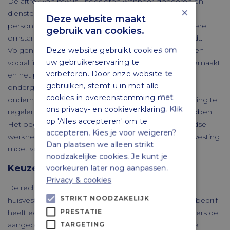
De aftrek van btw is uitgesloten wanneer goederen en
×
diensten worden gebruikt voor het huisvesten van
Deze website maakt
personeel. Het bedrijf vindt dat sprake is van ‘bijzondere
gebruik van cookies.
omstandigheden’, waardoor deze uitsluiting niet geldt.
Deze website gebruikt cookies om
Volgens de Hoge Raad is daarvan sprake als de kosten
uw gebruikerservaring te
vooral in het belang van de onderneming worden gemaakt
verbeteren. Door onze website te
en het persoonlijke voordeel voor de werknemer
gebruiken, stemt u in met alle
ondergeschikt is. Dat betekent dat het voor de
cookies in overeenstemming met
onderneming noodzakelijk moet zijn om de huisvesting te
ons privacy- en cookieverklaring. Klik
regelen en dat werknemers geen keuze mogen hebben.
op 'Alles accepteren' om te
Het bedrijf stelt dat het noodzakelijk is om buitenlandse
accepteren. Kies je voor weigeren?
werknemers in te zetten en dat het daarom zelf huisvesting
Dan plaatsen we alleen strikt
moet verzorgen.
noodzakelijke cookies. Je kunt je
Keuzemogelijkheid huisvesting
voorkeuren later nog aanpassen.
Privacy & cookies
De rechtbank vindt aannemelijk dat het regelen van
STRIKT NOODZAKELIJK
huisvesting belangrijk is voor de bedrijfsvoering. Het bedrijf
PRESTATIE
heeft echter niet aannemelijk gemaakt dat werknemers de
aangeboden huisvesting zonder een vorm van keuze
TARGETING