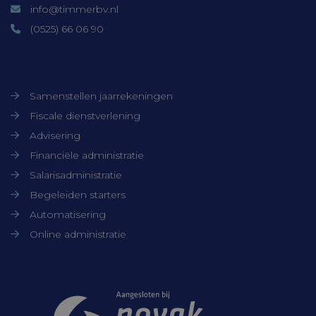
info@timmerbv.nl
worden gebruikt zonder de strikt
noodzakelijke cookies.
(0525) 66 06 90
Aanbieder /
Naam
Vervaldatum
Domein
Onze diensten
CookieScriptConsent
CookieScript
1 maand
www.timmerbv.nl
Samenstellen jaarrekeningen
Fiscale dienstverlening
Advisering
Financiële administratie
Salarisadministratie
Begeleiden starters
Automatisering
Online administratie
Aanbieder /
Samenwerkingen
Naam
Verv
Domein
Aanbieder /
Naam
Vervaldatum
Omsc
ock4ur3zezdj
cloud.timmerbv.nl
Se
Domein