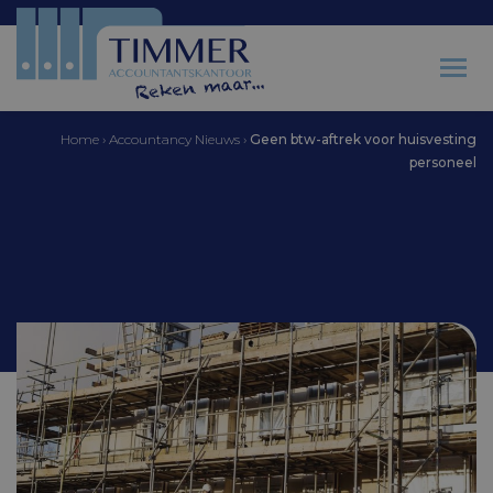
Home
›
Accountancy Nieuws
›
Geen btw-aftrek voor huisvesting
personeel
Accountantskantoor Timmer
Geen btw-aftrek voor
huisvesting personeel