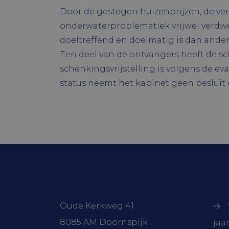
Door de gestegen huizenprijzen, de ver
CookieScrip
onderwaterproblematiek vrijwel verdwen
doeltreffend en doelmatig is dan ande
Een deel van de ontvangers heeft de s
schenkingsvrijstelling is volgens de e
Naam
status neemt het kabinet geen besluit 
Naam
ock4ur3zezd
Naam
_ga
oc_sessionP
YSC
VISITOR_PR
VISITOR_INF
_ga_WSCD
Contactgegevens
On
Oude Kerkweg 41
8085 AM Doornspijk
jaa