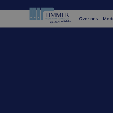
Over ons
Med
Accountantskantoor Tim
Evaluatie
schenkings
woning