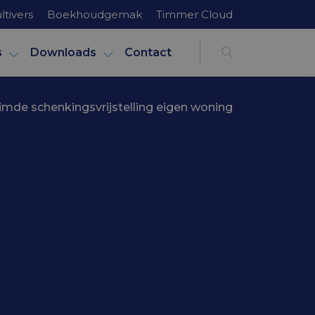
ltivers
Boekhoudgemak
Timmer Cloud
s
Downloads
Contact
uimde schenkingsvrijstelling eigen woning
igen