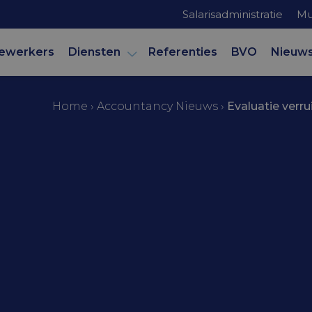
Salarisadministratie
Mu
ewerkers
Diensten
Referenties
BVO
Nieuw
Home
›
Accountancy Nieuws
›
Evaluatie verr
mer
 verruimde
vrijstelling e