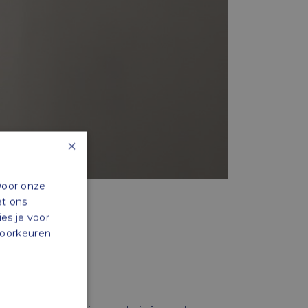
×
Door onze
et ons
ies je voor
 voorkeuren