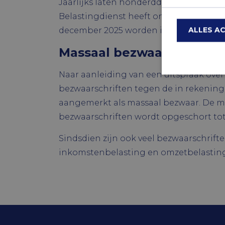
Jaarlijks laten honderdduizenden mens
Belastingdienst heeft ontvangen, maakt
ALLES A
december 2025 worden ingediend. Daarn
Massaal bezwaar belasti
Naar aanleiding van een uitspraak over
bezwaarschriften tegen de in rekening
Strik
aangemerkt als massaal bezwaar. De ma
Strikt noodzake
bezwaarschriften wordt opgeschort tot
en accountbehee
Naam
Sindsdien zijn ook veel bezwaarschrif
inkomstenbelasting en omzetbelasting.
CookieScrip
Naam