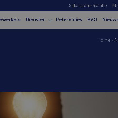
Salarisadministratie
Mu
ewerkers
Diensten
Referenties
BVO
Nieuw
Home
›
A
mer
tips varia