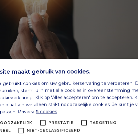
ite maakt gebruik van cookies.
 gebruikt cookies om uw gebruikerservaring te verbeteren. 
ebruiken, stemt u in met alle cookies in overeenstemming m
ookieverklaring. Klik op 'Alles accepteren' om te accepteren. K
 plaatsen we alleen strikt noodzakelijke cookies. Je kunt je
npassen.
Privacy & cookies
NOODZAKELIJK
PRESTATIE
TARGETING
aren
NEEL
NIET-GECLASSIFICEERD