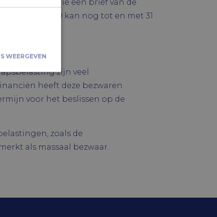
ngifte doen. Wie een brief van de
r het jaar 2020 kan nog tot en met 31
LS WEERGEVEN
apsbelasting zijn veel
Financiën heeft deze bezwaren
iceerd
rmijn voor het beslissen op de
kersaanmelding
.
elastingen, zoals de
merkt als massaal bezwaar.
e Cookie-
oorkeuren van
e-banner van
om correct te
chrijving