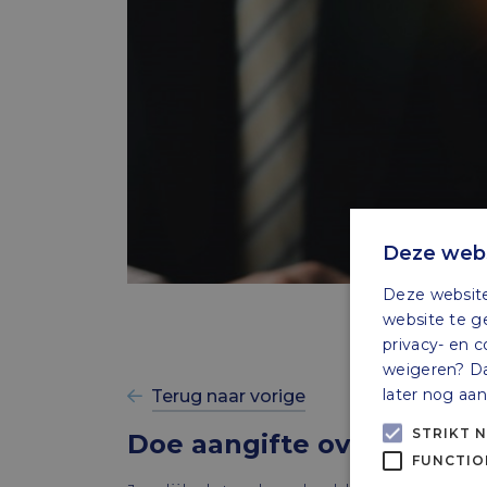
Deze webs
Deze website
website te g
privacy- en c
weigeren? Dan
later nog aa
Terug naar vorige
STRIKT 
Doe aangifte over oude j
FUNCTIO