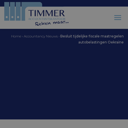
Home
›
Accountancy Nieuws
›
Besluit tijdelijke fiscale maatregelen
autobelastingen Oekraïne
Accountantskantoor Timmer
Besluit tijdelijke fiscale
maatregelen
autobelastingen
Oekraïne