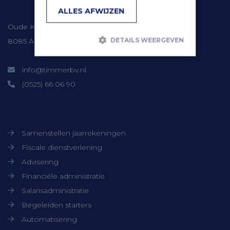
Contactgegevens
ALLES AFWIJZEN
Oude Kerkweg 41
DETAILS WEERGEVEN
8085 AM Doornspijk
info@timmerbv.nl
Strikt noodzakelijk
Prestatie
(0525) 66 06 90
Targeting
Functioneel
Niet-geclassificeerd
Onze diensten
Strikt noodzakelijke cookies maken de
kernfunctionaliteiten van de website
Samenstellen jaarrekeningen
mogelijk, zoals gebruikersaanmelding en
accountbeheer. De website kan niet goed
Fiscale dienstverlening
worden gebruikt zonder de strikt
Advisering
noodzakelijke cookies.
Financiële administratie
Aanbieder /
Naam
Vervaldatum
Domein
Salarisadministratie
CookieScriptConsent
CookieScript
1 maand
Begeleiden starters
www.timmerbv.nl
Automatisering