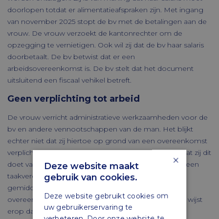
doorlopen totdat er alimentatieafspraken zijn. Met ingang
van november 2025 stopt de bv met de betalingen aan de
vrouw. De vrouw verzoekt de kantonrechter om de
opzegging te vernietigen. Ook wil zij dat de bv haar salaris
doorbetaalt. De bv betwist dat er een
arbeidsovereenkomst is. De bv stelt dat het document
uitsluitend een fiscaal vehikel betreft.
Geen verplichting tot arbeid
De vrouw verricht administratieve werkzaamheden voor de
bv en andere vennootschappen van de man. Het blijkt
echter niet dat zij hiertoe op grond van een overeenkomst
verplicht is. De kantonrechter acht het aannemelijk dat zij dit
×
doet vanuit de affectieve relatie. Dit is onderdeel van een
Deze website maakt
taakverdeling tussen echtelieden. De vrouw verklaart
gebruik van cookies.
gemiddeld twee uur per maand te werken. De
Deze website gebruikt cookies om
overeenkomst vermeldt echter 40 uur per week. Dit wijst
uw gebruikerservaring te
erop dat het niet de bedoeling is dat de vrouw de
verbeteren. Door onze website te