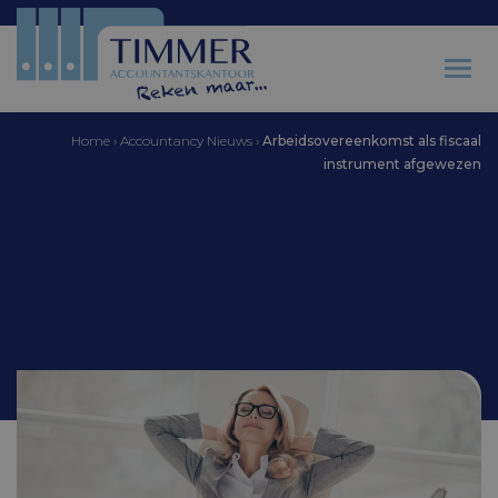
Home
›
Accountancy Nieuws
›
Arbeidsovereenkomst als fiscaal
instrument afgewezen
Accountantskantoor Timmer
Arbeidsovereenkomst
als fiscaal instrument
afgewezen