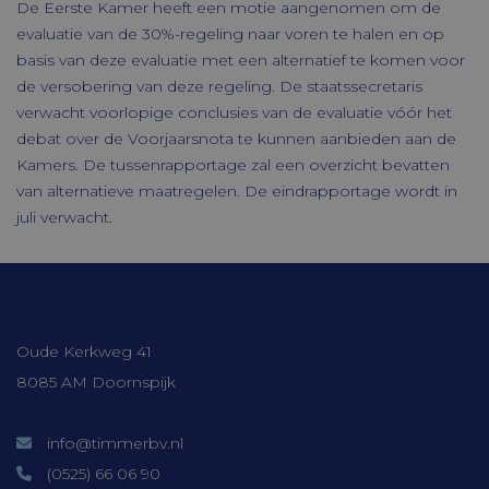
noodzakelijke cookies.
De Eerste Kamer heeft een motie aangenomen om de
evaluatie van de 30%-regeling naar voren te halen en op
Aanbieder /
Naam
Vervaldatum
Domein
basis van deze evaluatie met een alternatief te komen voor
de versobering van deze regeling. De staatssecretaris
CookieScriptConsent
CookieScript
1 maand
www.timmerbv.nl
verwacht voorlopige conclusies van de evaluatie vóór het
debat over de Voorjaarsnota te kunnen aanbieden aan de
Kamers. De tussenrapportage zal een overzicht bevatten
van alternatieve maatregelen. De eindrapportage wordt in
juli verwacht.
Contactgegevens
Oude Kerkweg 41
8085 AM Doornspijk
Aanbieder /
Naam
Verv
Domein
Aanbieder /
Naam
Vervaldatum
Omsc
ock4ur3zezdj
cloud.timmerbv.nl
Se
Domein
info@timmerbv.nl
oc_sessionPassphrase
cloud.timmerbv.nl
20 m
_ga
Google
1 jaar 1
Deze 
(0525) 66 06 90
LLC
maand
gekop