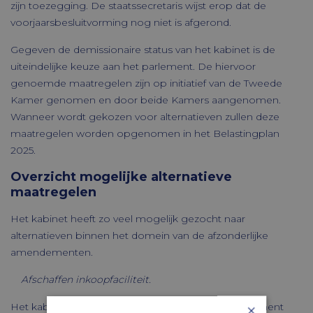
zijn toezegging. De staatssecretaris wijst erop dat de
voorjaarsbesluitvorming nog niet is afgerond.
Gegeven de demissionaire status van het kabinet is de
uiteindelijke keuze aan het parlement. De hiervoor
genoemde maatregelen zijn op initiatief van de Tweede
Kamer genomen en door beide Kamers aangenomen.
Wanneer wordt gekozen voor alternatieven zullen deze
maatregelen worden opgenomen in het Belastingplan
2025.
Overzicht mogelijke alternatieve
maatregelen
Het kabinet heeft zo veel mogelijk gezocht naar
alternatieven binnen het domein van de afzonderlijke
amendementen.
Afschaffen inkoopfaciliteit.
×
Het kabinet vindt het verstandig wanneer het parlement