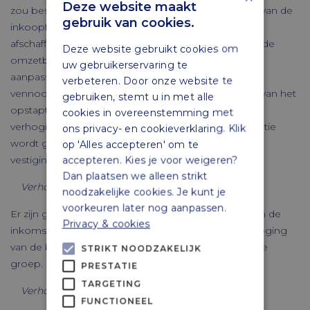
Deze website maakt
zou besluiten tot een alternatief voor het afschaffen van de
gebruik van cookies.
inkoopfaciliteit. Alternatieve dekkingsopties zijn de
afschaffing van negatief geëvalueerde regelingen in de
Deze website gebruikt cookies om
omzetbelasting, het verhogen van de Aof-premie of
uw gebruikerservaring te
aanpassingen in de tarieven van de
verbeteren. Door onze website te
vennootschapsbelasting. Dat kan zijn het verhogen van het
gebruiken, stemt u in met alle
opstaptarief, een verlaging van de schijfgrens of een
cookies in overeenstemming met
verhoging van het reguliere Vpb-tarief. De laatste optie
ons privacy- en cookieverklaring. Klik
wordt gezien als het meest schadelijk voor het
op 'Alles accepteren' om te
vestigingsklimaat van de aanpassingen in de Vpb.
accepteren. Kies je voor weigeren?
Dan plaatsen we alleen strikt
Verhogen bankenbelasting
noodzakelijke cookies. Je kunt je
voorkeuren later nog aanpassen.
Er zijn geen geschikte alternatieven voor handen om de
Privacy & cookies
inkomstenderving van het terugdraaien van de verhoging
van de bankenbelasting te compenseren bij dezelfde
STRIKT NOODZAKELIJK
groep.
PRESTATIE
TARGETING
Verhoging tarief box 2
FUNCTIONEEL