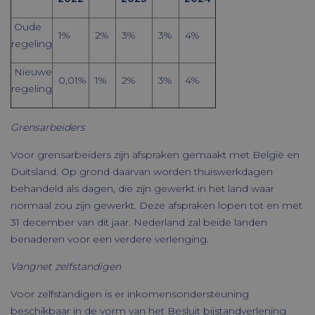
CookieScriptConsent
CookieScript
1 maand
www.timmerbv.nl
Oude
1%
2%
3%
3%
4%
regeling
Nieuwe
0,01%
1%
2%
3%
4%
regeling
Grensarbeiders
Voor grensarbeiders zijn afspraken gemaakt met België en
Duitsland. Op grond daarvan worden thuiswerkdagen
behandeld als dagen, die zijn gewerkt in het land waar
normaal zou zijn gewerkt. Deze afspraken lopen tot en met
Aanbieder /
Naam
Verv
Domein
31 december van dit jaar. Nederland zal beide landen
Aanbieder /
Naam
Vervaldatum
Omsc
benaderen voor een verdere verlenging.
ock4ur3zezdj
cloud.timmerbv.nl
Se
Domein
oc_sessionPassphrase
cloud.timmerbv.nl
20 m
_ga
Google
1 jaar 1
Deze 
Vangnet zelfstandigen
LLC
maand
gekop
Aanbieder /
VISITOR_PRIVACY_METADATA
.youtube.com
6 m
Naam
Vervaldatum
Omsch
.timmerbv.nl
Googl
Domein
Analy
Voor zelfstandigen is er inkomensondersteuning
belan
YSC
Google
Sessie
Deze 
beschikbaar in de vorm van het Besluit bijstandverlening
is va