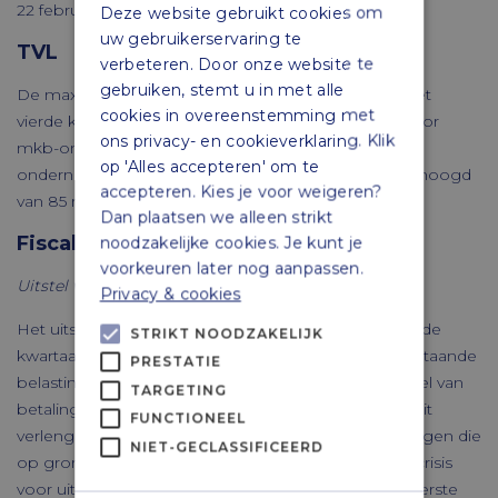
22 februari 2023 worden aangevraagd.
Deze website gebruikt cookies om
uw gebruikerservaring te
TVL
verbeteren. Door onze website te
gebruiken, stemt u in met alle
De maximale subsidiebedragen voor de TVL voor het
cookies in overeenstemming met
vierde kwartaal worden verhoogd naar € 550.000 voor
ons privacy- en cookieverklaring. Klik
mkb-ondernemingen en € 600.000 voor grote
op 'Alles accepteren' om te
ondernemingen. Het subsidiepercentage wordt verhoogd
accepteren. Kies je voor weigeren?
van 85 naar 100.
Dan plaatsen we alleen strikt
Fiscale maatregelen
noodzakelijke cookies. Je kunt je
voorkeuren later nog aanpassen.
Uitstel van betaling van belastingen
Privacy & cookies
Het uitstel van betaling van belastingen over het vierde
STRIKT NOODZAKELIJK
kwartaal van 2021 voor ondernemers, die nog openstaande
PRESTATIE
belastingschulden hebben onder het bijzonder uitstel van
TARGETING
betaling vanwege de coronacrisis, wordt verlengd. Dit
FUNCTIONEEL
verlengde uitstel van betaling geldt voor alle belastingen die
NIET-GECLASSIFICEERD
op grond van het Besluit noodmaatregelen coronacrisis
voor uitstel in aanmerking komen en waarvan de uiterste