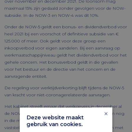
over november en december 2021. De loonsom mag
maximaal 15% zijn gedaald zonder gevolgen voor de NOW-
subsidie. In de NOW-3 en NOW-4 was dit 10%.
Onder de NOW-5 geldt een bonus- en dividendverbod voor
heel 2021 bij een voorschot of definitieve subsidie van €
125.000 of meer. Ook geldt voor deze groep een
inkoopverbod voor eigen aandelen. Bij een aanvraag op
werkmaatschappijniveau geldt het dividendverbod voor het
gehele concern. Het bonusverbod geldt in die gevallen
voor het bestuur en de directie van het concern en de
aanvragende entiteit.
De regeling voor werktijdverkorting blijft tijdens de NOW-5
van kracht voor niet-coronagerelateerde aanvragen.
Het kabinet streeft ernaar dat werkgevers in december al
×
de NOW-5 kunnen aanvragen en dat de voorschotten nog
Deze website maakt
in die maand betaald kunnen worden. De definitieve
gebruik van cookies.
vaststelling van de NOW-5 kan vanaf 1 juni 2022 tot en met