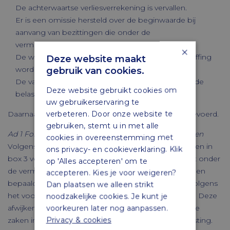
De achterwaartse verliesverrekening is vervallen.
Er is een omissie hersteld over de beginwaarde bij
aanvang van bezittingen die onder de
vermogenswinstbelasting vallen.
×
De wijze, waarop genotsrechten in de belastingheffing
Deze website maakt
worden betrokken, is veranderd.
gebruik van cookies.
De valutaresultaten van banktegoeden worden in de
Deze website gebruikt cookies om
belastingheffing betrokken.
uw gebruikerservaring te
verbeteren. Door onze website te
Daarnaast zijn diverse technische wijzigingen doorgevoerd.
gebruiken, stemt u in met alle
Ad 1 Forfait voor de eerste woning sparen en beleggen
cookies in overeenstemming met
Volgens het geconsulteerde voorstel zou het inkomen in
ons privacy- en cookieverklaring. Klik
box 3 voor een tweede woning in eigen gebruik niet onder
op 'Alles accepteren' om te
de vermogenswinstbelasting vallen en forfaitair worden
accepteren. Kies je voor weigeren?
bepaald. Andere onroerende zaken in box 3 vallen volgens
Dan plaatsen we alleen strikt
het voorstel wel onder de vermogenswinstbelasting. Deze
noodzakelijke cookies. Je kunt je
afwijkende behandeling is geschrapt. Alle onroerende
voorkeuren later nog aanpassen.
Privacy & cookies
zaken in box 3 vallen onder de vermogenswinstbelasting.