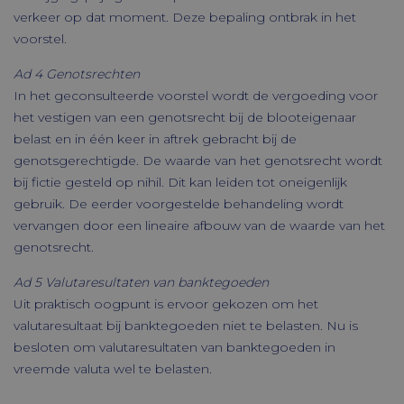
verkeer op dat moment. Deze bepaling ontbrak in het
Strikt noodzakelijke cookies maken de
voorstel.
kernfunctionaliteiten van de website
mogelijk, zoals gebruikersaanmelding en
accountbeheer. De website kan niet goed
Ad 4 Genotsrechten
worden gebruikt zonder de strikt
In het geconsulteerde voorstel wordt de vergoeding voor
noodzakelijke cookies.
het vestigen van een genotsrecht bij de blooteigenaar
Aanbieder /
Naam
Vervaldatum
belast en in één keer in aftrek gebracht bij de
Domein
genotsgerechtigde. De waarde van het genotsrecht wordt
CookieScriptConsent
CookieScript
1 maand
www.timmerbv.nl
bij fictie gesteld op nihil. Dit kan leiden tot oneigenlijk
gebruik. De eerder voorgestelde behandeling wordt
vervangen door een lineaire afbouw van de waarde van het
genotsrecht.
Ad 5 Valutaresultaten van banktegoeden
Uit praktisch oogpunt is ervoor gekozen om het
valutaresultaat bij banktegoeden niet te belasten. Nu is
besloten om valutaresultaten van banktegoeden in
vreemde valuta wel te belasten.