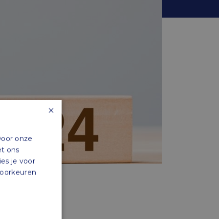
×
Door onze
et ons
ies je voor
 voorkeuren