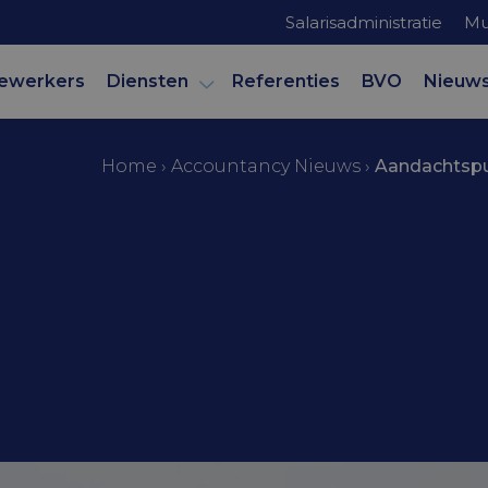
Salarisadministratie
Mu
ewerkers
Diensten
Referenties
BVO
Nieuw
Home
›
Accountancy Nieuws
›
Aandachtspu
mer
punten voor 
ijkbelanghou