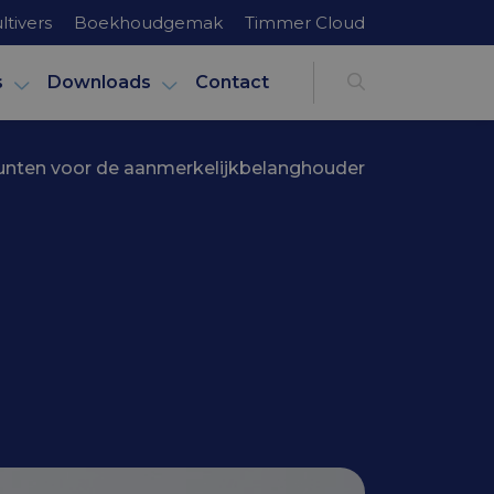
ltivers
Boekhoudgemak
Timmer Cloud
s
Downloads
Contact
nten voor de aanmerkelijkbelanghouder
de
der