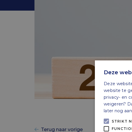
Deze webs
Deze website
website te g
privacy- en c
weigeren? Dan
later nog aa
STRIKT 
FUNCTIO
Terug naar vorige