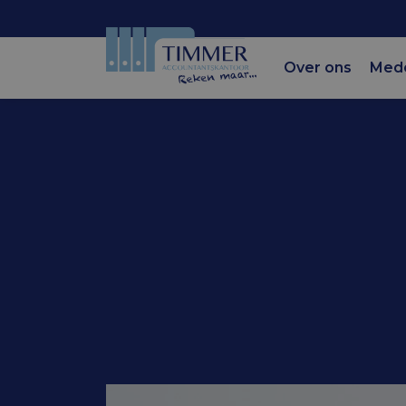
Over ons
Med
Accountantskantoor Tim
Aandachts
aanmerkel